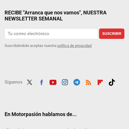
RECIBE "Arranca que nos vamos", NUESTRA
NEWSLETTER SEMANAL
SUSCRIBIR
Suscribiéndote aceptas nuestra
política de privacidad
Síguenos
Twit
Fac
Yout
Inst
Tele
RSS
Flip
Tikt
ter
ebo
ube
agra
gra
boar
ok
ok
m
m
d
En Motorpasión hablamos de...