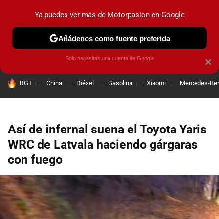
Ya puedes ver más de Motorpasion en Google
MENÚ
NUEVO
Añádenos como fuente preferida
PRUEBAS
COCHES ELÉCTRICOS
OBSERVATORIO
F1
Solo necesitas una cuenta de Google
×
HOY SE HABLA DE
DGT
China
Diésel
Gasolina
Xiaomi
Mercedes-Be
Así de infernal suena el Toyota Yaris
WRC de Latvala haciendo gárgaras
con fuego