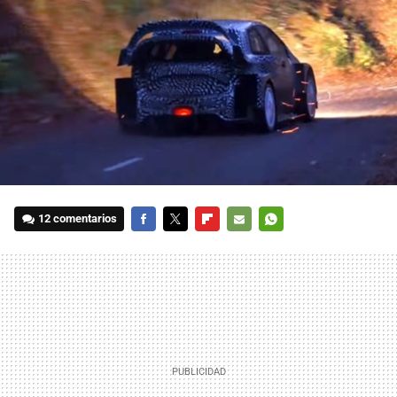
12 comentarios
FACEBOOK
TWITTER
FLIPBOARD
E-
WHATSAPP
MAIL