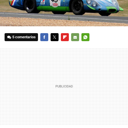
5 comentarios
FACEBOOK
TWITTER
FLIPBOARD
E-
WHATSAPP
MAIL