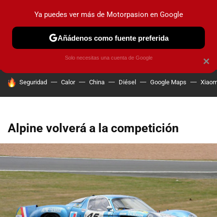
Ya puedes ver más de Motorpasion en Google
PRUEBAS
COCHES ELÉCTRICOS
OBSERVATORIO
F1
Añádenos como fuente preferida
Solo necesitas una cuenta de Google
×
HOY SE HABLA DE
Seguridad
Calor
China
Diésel
Google Maps
Xiaom
Alpine volverá a la competición