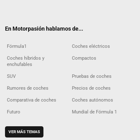
Twit
Fac
Yout
Inst
Tele
RSS
Flip
Tikt
ter
ebo
ube
agra
gra
boar
ok
ok
m
m
d
En Motorpasión hablamos de...
Fórmula1
Coches eléctricos
Coches híbridos y
Compactos
enchufables
SUV
Pruebas de coches
Rumores de coches
Precios de coches
Comparativa de coches
Coches autónomos
Futuro
Mundial de Fórmula 1
VER MÁS TEMAS