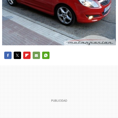
FACEBOOK
TWITTER
FLIPBOARD
E-
WHATSAPP
MAIL