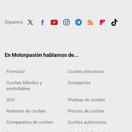
Síguenos
Twit
Fac
Yout
Inst
Tele
RSS
Flip
Tikt
ter
ebo
ube
agra
gra
boar
ok
ok
m
m
d
En Motorpasión hablamos de...
Fórmula1
Coches eléctricos
Coches híbridos y
Compactos
enchufables
SUV
Pruebas de coches
Rumores de coches
Precios de coches
Comparativa de coches
Coches autónomos