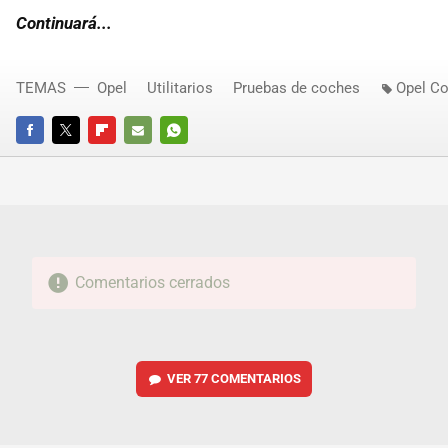
Continuará...
TEMAS
Opel
Utilitarios
Pruebas de coches
Opel Co
FACEBOOK
TWITTER
FLIPBOARD
E-
WHATSAPP
MAIL
Comentarios cerrados
VER
77 COMENTARIOS