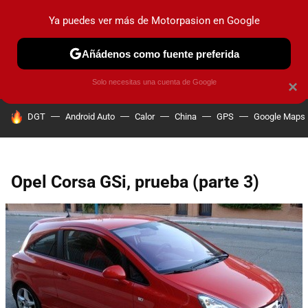
Ya puedes ver más de Motorpasion en Google
PRUEBAS
COCHES ELÉCTRICOS
OBSERVATORIO
F1
Añádenos como fuente preferida
Solo necesitas una cuenta de Google
×
HOY SE HABLA DE
DGT
Android Auto
Calor
China
GPS
Google Maps
Opel Corsa GSi, prueba (parte 3)