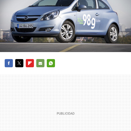
FACEBOOK
TWITTER
FLIPBOARD
E-
WHATSAPP
MAIL