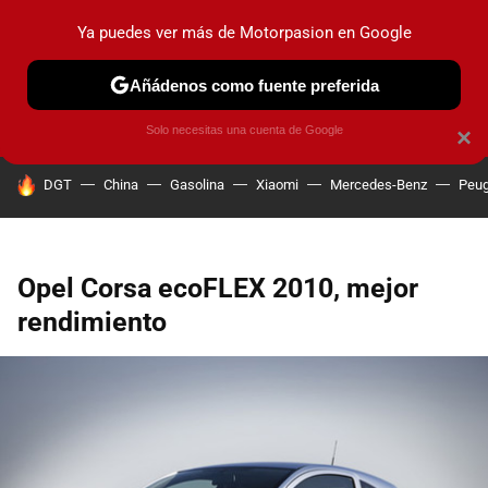
Ya puedes ver más de Motorpasion en Google
PRUEBAS
COCHES ELÉCTRICOS
OBSERVATORIO
F1
Añádenos como fuente preferida
Solo necesitas una cuenta de Google
×
HOY SE HABLA DE
DGT
China
Gasolina
Xiaomi
Mercedes-Benz
Peug
Opel Corsa ecoFLEX 2010, mejor
rendimiento