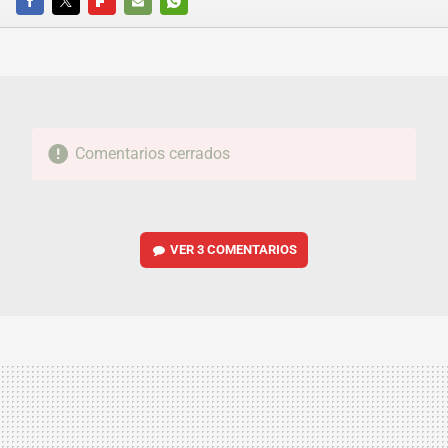
FACEBOOK
TWITTER
FLIPBOARD
E-
WHATSAPP
MAIL
Comentarios cerrados
VER
3 COMENTARIOS