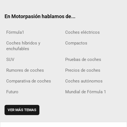
ter
ebo
ube
agra
gra
boar
ok
ok
m
m
d
En Motorpasión hablamos de...
Fórmula1
Coches eléctricos
Coches híbridos y
Compactos
enchufables
SUV
Pruebas de coches
Rumores de coches
Precios de coches
Comparativa de coches
Coches autónomos
Futuro
Mundial de Fórmula 1
VER MÁS TEMAS