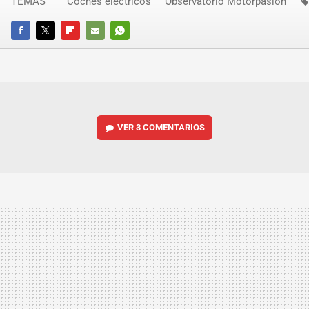
TEMAS
Coches eléctricos
Observatorio Motorpasión
FACEBOOK
TWITTER
FLIPBOARD
E-
WHATSAPP
MAIL
VER
3 COMENTARIOS