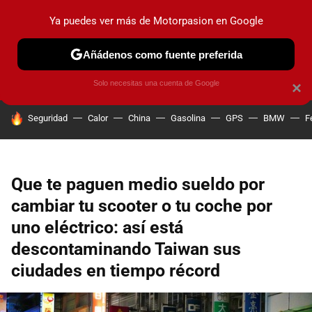
Ya puedes ver más de Motorpasion en Google
PRUEBAS
COCHES ELÉCTRICOS
OBSERVATORIO
F1
Añádenos como fuente preferida
Solo necesitas una cuenta de Google
×
HOY SE HABLA DE
Seguridad
Calor
China
Gasolina
GPS
BMW
F
Que te paguen medio sueldo por
cambiar tu scooter o tu coche por
uno eléctrico: así está
descontaminando Taiwan sus
ciudades en tiempo récord