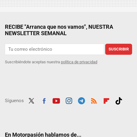
RECIBE "Arranca que nos vamos", NUESTRA
NEWSLETTER SEMANAL
SUSCRIBIR
Suscribiéndote aceptas nuestra
política de privacidad
Síguenos
Twit
Fac
Yout
Inst
Tele
RSS
Flip
Tikt
ter
ebo
ube
agra
gra
boar
ok
ok
m
m
d
En Motorpasión hablamos de...