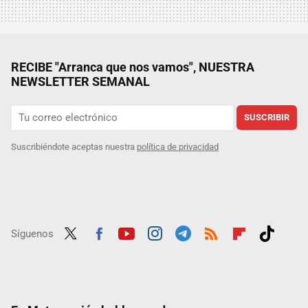
RECIBE "Arranca que nos vamos", NUESTRA
NEWSLETTER SEMANAL
SUSCRIBIR
Suscribiéndote aceptas nuestra
política de privacidad
Síguenos
Twit
Fac
Yout
Inst
Tele
RSS
Flip
Tikt
ter
ebo
ube
agra
gra
boar
ok
ok
m
m
d