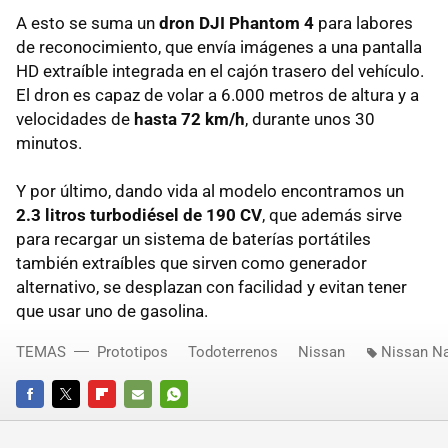
A esto se suma un
dron DJI Phantom 4
para labores
de reconocimiento, que envía imágenes a una pantalla
HD extraíble integrada en el cajón trasero del vehículo.
El dron es capaz de volar a 6.000 metros de altura y a
velocidades de
hasta 72 km/h
, durante unos 30
minutos.
Y por último, dando vida al modelo encontramos un
2.3 litros turbodiésel de 190 CV
, que además sirve
para recargar un sistema de baterías portátiles
también extraíbles que sirven como generador
alternativo, se desplazan con facilidad y evitan tener
que usar uno de gasolina.
TEMAS
Prototipos
Todoterrenos
Nissan
Nissan N
FACEBOOK
TWITTER
FLIPBOARD
E-
WHATSAPP