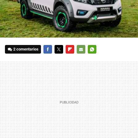
2 comentarios
FACEBOOK
TWITTER
FLIPBOARD
E-
WHATSAPP
MAIL