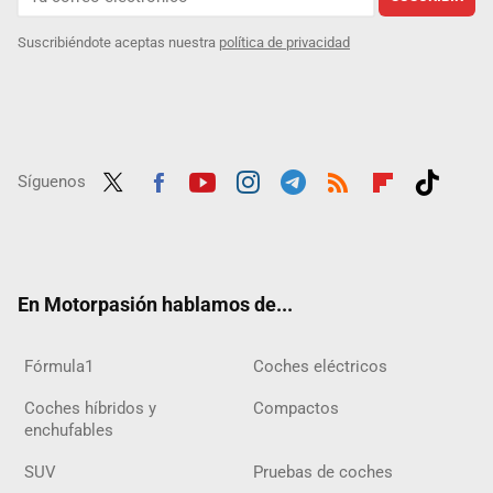
Suscribiéndote aceptas nuestra
política de privacidad
Síguenos
Twit
Fac
Yout
Inst
Tele
RSS
Flip
Tikt
ter
ebo
ube
agra
gra
boar
ok
ok
m
m
d
En Motorpasión hablamos de...
Fórmula1
Coches eléctricos
Coches híbridos y
Compactos
enchufables
SUV
Pruebas de coches