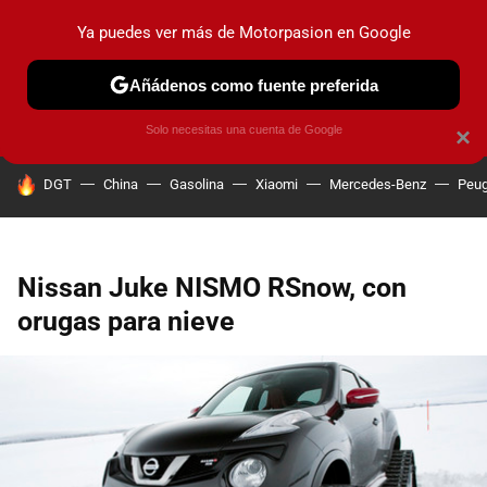
Ya puedes ver más de Motorpasion en Google
PRUEBAS
COCHES ELÉCTRICOS
OBSERVATORIO
F1
Añádenos como fuente preferida
Solo necesitas una cuenta de Google
×
HOY SE HABLA DE
DGT
China
Gasolina
Xiaomi
Mercedes-Benz
Peug
Nissan Juke NISMO RSnow, con
orugas para nieve