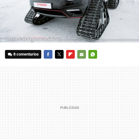
8 comentarios
FACEBOOK
TWITTER
FLIPBOARD
E-
WHATSAPP
MAIL