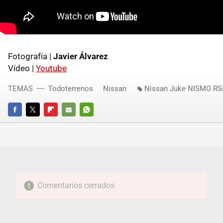
Fotografía |
Javier Álvarez
Vídeo |
Youtube
TEMAS
Todoterrenos
Nissan
Nissan Juke NISMO R
FACEBOOK
TWITTER
FLIPBOARD
E-
WHATSAPP
MAIL
Comentarios cerrados