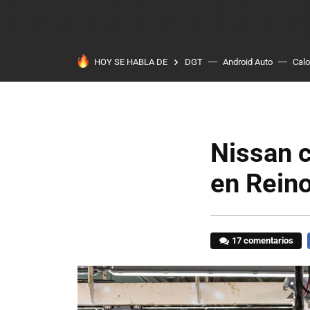
HOY SE HABLA DE
DGT
Android Auto
Calo
Nissan c
en Reino
17 comentarios