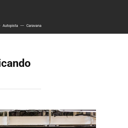
Autopista
Caravana
icando