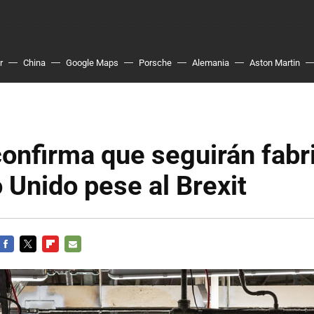
r
China
Google Maps
Porsche
Alemania
Aston Martin
onfirma que seguirán fabr
 Unido pese al Brexit
FACEBOOK
TWITTER
FLIPBOARD
E-
MAIL