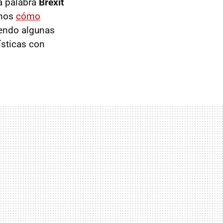
la palabra
Brexit
amos
cómo
iendo algunas
ísticas con