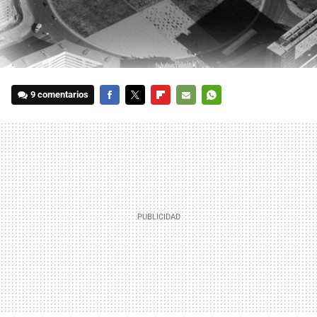
9 comentarios
FACEBOOK
TWITTER
FLIPBOARD
E-
WHATSAPP
MAIL