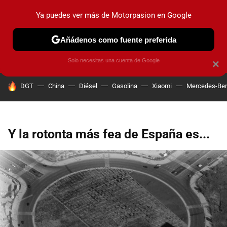
Ya puedes ver más de Motorpasion en Google
PRUEBAS
COCHES ELÉCTRICOS
OBSERVATORIO
F1
Añádenos como fuente preferida
Solo necesitas una cuenta de Google
×
HOY SE HABLA DE
DGT
China
Diésel
Gasolina
Xiaomi
Mercedes-Be
Y la rotonta más fea de España es...