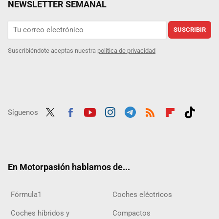
NEWSLETTER SEMANAL
SUSCRIBIR
Suscribiéndote aceptas nuestra
política de privacidad
Síguenos
Twit
Fac
Yout
Inst
Tele
RSS
Flip
Tikt
ter
ebo
ube
agra
gra
boar
ok
ok
m
m
d
En Motorpasión hablamos de...
Fórmula1
Coches eléctricos
Coches híbridos y
Compactos