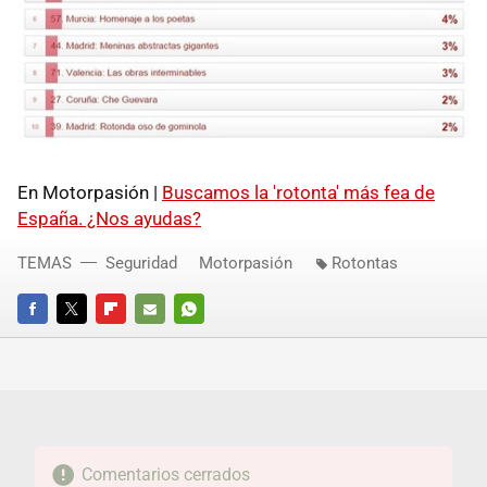
En Motorpasión |
Buscamos la 'rotonta' más fea de
España. ¿Nos ayudas?
TEMAS
Seguridad
Motorpasión
Rotontas
FACEBOOK
TWITTER
FLIPBOARD
E-
WHATSAPP
MAIL
Comentarios cerrados