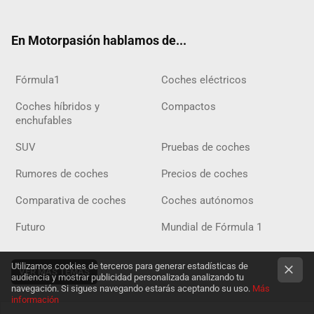
ter
ebo
ube
agra
gra
boar
ok
ok
m
m
d
En Motorpasión hablamos de...
Fórmula1
Coches eléctricos
Coches híbridos y
Compactos
enchufables
SUV
Pruebas de coches
Rumores de coches
Precios de coches
Comparativa de coches
Coches autónomos
Futuro
Mundial de Fórmula 1
Utilizamos cookies de terceros para generar estadísticas de
VER MÁS TEMAS
audiencia y mostrar publicidad personalizada analizando tu
navegación. Si sigues navegando estarás aceptando su uso.
Más
información