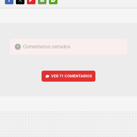
FACEBOOK
TWITTER
FLIPBOARD
E-
WHATSAPP
MAIL
Comentarios cerrados
VER
71 COMENTARIOS