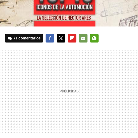
71 comentarios
FACEBOOK
TWITTER
FLIPBOARD
E-
WHATSAPP
MAIL