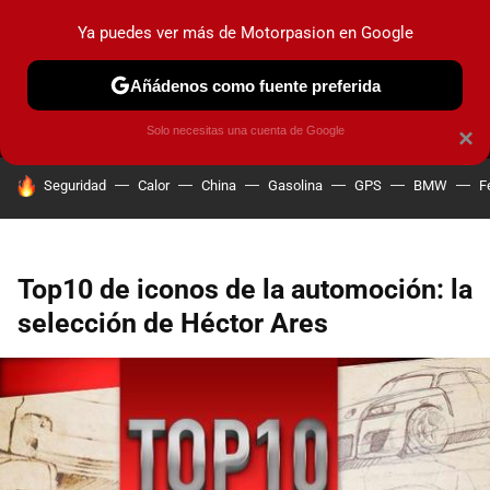
Ya puedes ver más de Motorpasion en Google
MENÚ
NUEVO
Añádenos como fuente preferida
PRUEBAS
COCHES ELÉCTRICOS
OBSERVATORIO
F1
Solo necesitas una cuenta de Google
×
HOY SE HABLA DE
Seguridad
Calor
China
Gasolina
GPS
BMW
F
Top10 de iconos de la automoción: la
selección de Héctor Ares