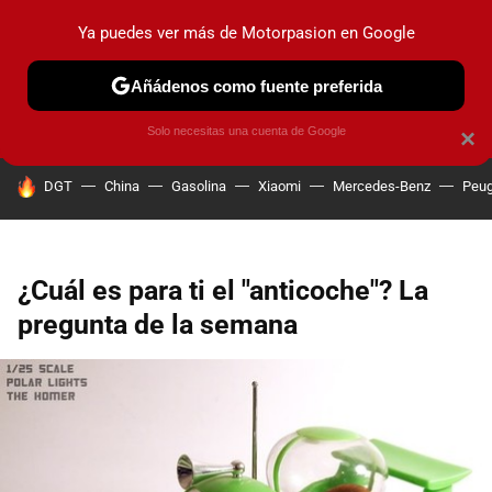
Ya puedes ver más de Motorpasion en Google
PRUEBAS
COCHES ELÉCTRICOS
OBSERVATORIO
F1
Añádenos como fuente preferida
Solo necesitas una cuenta de Google
×
HOY SE HABLA DE
DGT
China
Gasolina
Xiaomi
Mercedes-Benz
Peug
¿Cuál es para ti el "anticoche"? La
pregunta de la semana