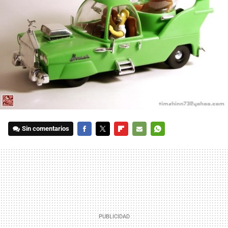
Sin comentarios
FACEBOOK
TWITTER
FLIPBOARD
E-
WHATSAPP
MAIL