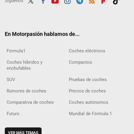
Síguenos
Twit
Fac
Yout
Inst
Tele
RSS
Flip
Tikt
ter
ebo
ube
agra
gra
boar
ok
ok
m
m
d
En Motorpasión hablamos de...
Fórmula1
Coches eléctricos
Coches híbridos y
Compactos
enchufables
SUV
Pruebas de coches
Rumores de coches
Precios de coches
Comparativa de coches
Coches autónomos
Futuro
Mundial de Fórmula 1
VER MÁS TEMAS