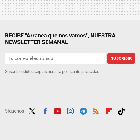
RECIBE "Arranca que nos vamos", NUESTRA
NEWSLETTER SEMANAL
SUSCRIBIR
Suscribiéndote aceptas nuestra
política de privacidad
Síguenos
Twit
Fac
Yout
Inst
Tele
RSS
Flip
Tikt
ter
ebo
ube
agra
gra
boar
ok