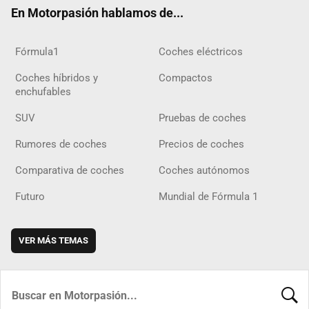
ok
m
m
d
En Motorpasión hablamos de...
Fórmula1
Coches eléctricos
Coches híbridos y
Compactos
enchufables
SUV
Pruebas de coches
Rumores de coches
Precios de coches
Comparativa de coches
Coches autónomos
Futuro
Mundial de Fórmula 1
VER MÁS TEMAS