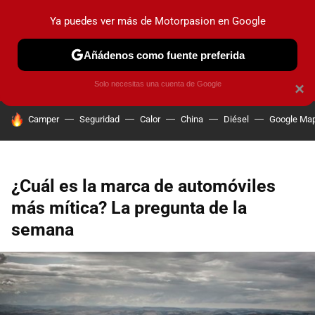
Ya puedes ver más de Motorpasion en Google
PRUEBAS
COCHES ELÉCTRICOS
OBSERVATORIO
F1
Añádenos como fuente preferida
Solo necesitas una cuenta de Google
×
HOY SE HABLA DE
Camper
Seguridad
Calor
China
Diésel
Google Ma
¿Cuál es la marca de automóviles
más mítica? La pregunta de la
semana