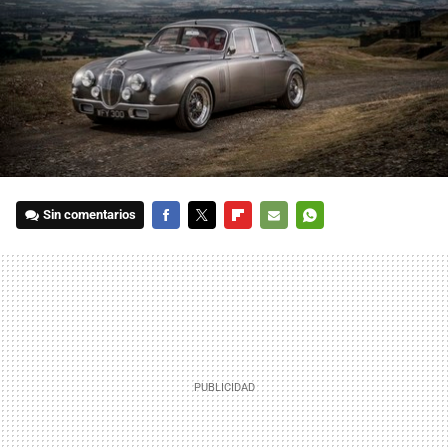
Sin comentarios
FACEBOOK
TWITTER
FLIPBOARD
E-
WHATSAPP
MAIL