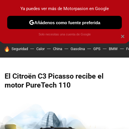
Ya puedes ver más de Motorpasion en Google
PRUEBAS
COCHES ELÉCTRICOS
OBSERVATORIO
F1
Añádenos como fuente preferida
Solo necesitas una cuenta de Google
×
HOY SE HABLA DE
Seguridad
Calor
China
Gasolina
GPS
BMW
F
El Citroën C3 Picasso recibe el
motor PureTech 110