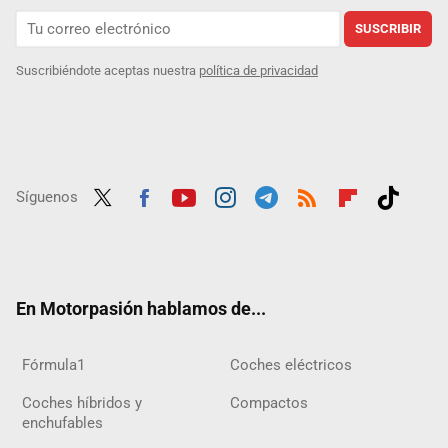
SUSCRIBIR
Suscribiéndote aceptas nuestra
política de privacidad
Síguenos
Twit
Fac
Yout
Inst
Tele
RSS
Flip
Tikt
ter
ebo
ube
agra
gra
boar
ok
ok
m
m
d
En Motorpasión hablamos de...
Fórmula1
Coches eléctricos
Coches híbridos y
Compactos
enchufables