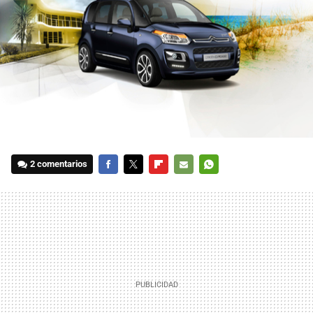
2 comentarios
FACEBOOK
TWITTER
FLIPBOARD
E-
WHATSAPP
MAIL