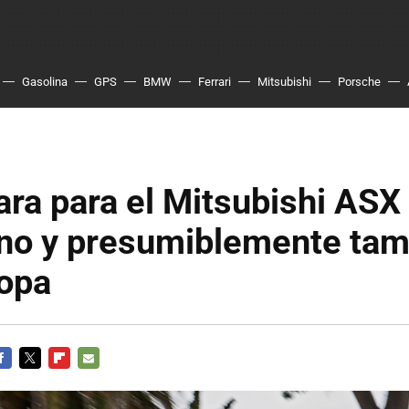
Gasolina
GPS
BMW
Ferrari
Mitsubishi
Porsche
ra para el Mitsubishi ASX
no y presumiblemente tam
ropa
ACEBOOK
TWITTER
FLIPBOARD
E-
MAIL