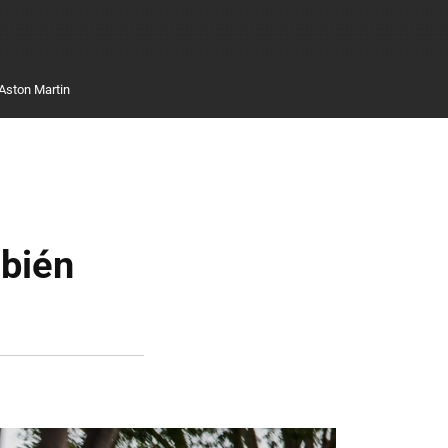
Aston Martin
bién