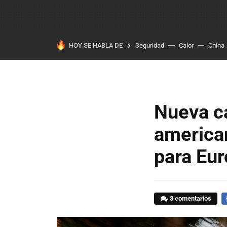
HOY SE HABLA DE
Seguridad
Calor
China
Nueva ca
america
para Eu
3 comentarios
F