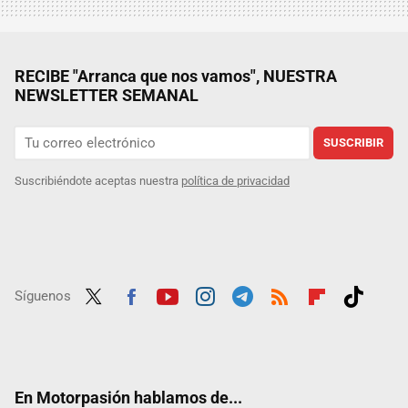
RECIBE "Arranca que nos vamos", NUESTRA
NEWSLETTER SEMANAL
SUSCRIBIR
Suscribiéndote aceptas nuestra
política de privacidad
Síguenos
Twit
Fac
Yout
Inst
Tele
RSS
Flip
Tikt
ter
ebo
ube
agra
gra
boar
ok
ok
m
m
d
En Motorpasión hablamos de...