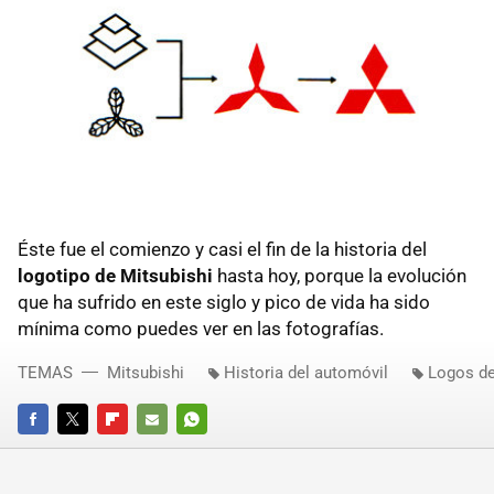
Éste fue el comienzo y casi el fin de la historia del
logotipo de Mitsubishi
hasta hoy, porque la evolución
que ha sufrido en este siglo y pico de vida ha sido
mínima como puedes ver en las fotografías.
TEMAS
Mitsubishi
Historia del automóvil
Logos d
FACEBOOK
TWITTER
FLIPBOARD
E-
WHATSAPP
MAIL