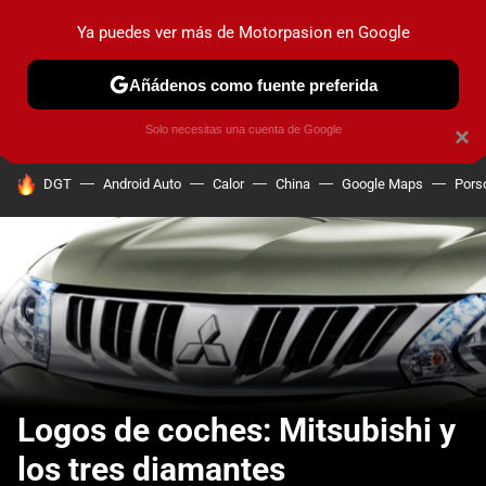
Ya puedes ver más de Motorpasion en Google
PRUEBAS
COCHES ELÉCTRICOS
OBSERVATORIO
F1
Añádenos como fuente preferida
Solo necesitas una cuenta de Google
×
HOY SE HABLA DE
DGT
Android Auto
Calor
China
Google Maps
Pors
Logos de coches: Mitsubishi y
los tres diamantes