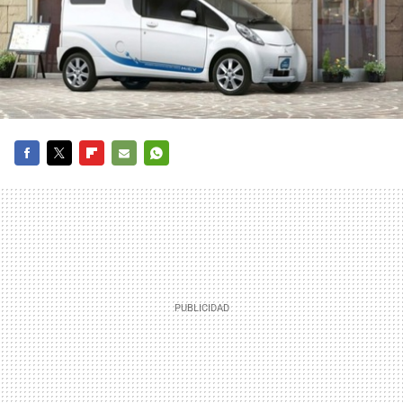
FACEBOOK
TWITTER
FLIPBOARD
E-
WHATSAPP
MAIL