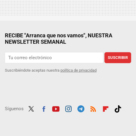
RECIBE "Arranca que nos vamos", NUESTRA
NEWSLETTER SEMANAL
SUSCRIBIR
Suscribiéndote aceptas nuestra
política de privacidad
Síguenos
Twit
Fac
Yout
Inst
Tele
RSS
Flip
Tikt
ter
ebo
ube
agra
gra
boar
ok