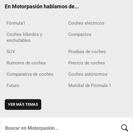
ok
m
m
d
En Motorpasión hablamos de...
Fórmula1
Coches eléctricos
Coches híbridos y
Compactos
enchufables
SUV
Pruebas de coches
Rumores de coches
Precios de coches
Comparativa de coches
Coches autónomos
Futuro
Mundial de Fórmula 1
VER MÁS TEMAS