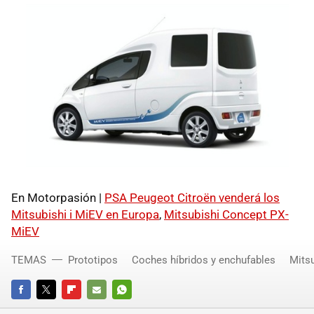
En Motorpasión |
PSA Peugeot Citroën venderá los
Mitsubishi i MiEV en Europa
,
Mitsubishi Concept PX-
MiEV
TEMAS
Prototipos
Coches híbridos y enchufables
Mitsu
FACEBOOK
TWITTER
FLIPBOARD
E-
WHATSAPP