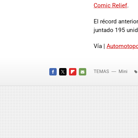
Comic Relief
.
El récord anteri
juntado 195 unida
Vía |
Automotopo
TEMAS
Mini
FACEBOOK
TWITTER
FLIPBOARD
E-
MAIL