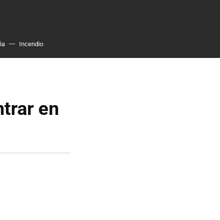
ña
Incendio
trar en