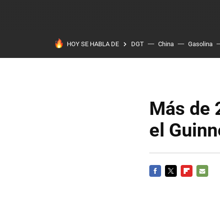
HOY SE HABLA DE
DGT
China
Gasolina
Más de 2
el Guin
FACEBOOK
TWITTER
FLIPBOARD
E-
MAIL