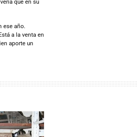
vería que en su
n ese año.
Está a la venta en
uien aporte un