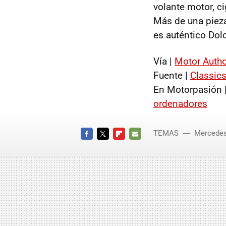
volante motor, ci
Más de una pieza
es auténtico Dol
Vía |
Motor Autho
Fuente |
Classics
En Motorpasión 
ordenadores
TEMAS
Mercede
FACEBOOK
TWITTER
FLIPBOARD
E-
MAIL