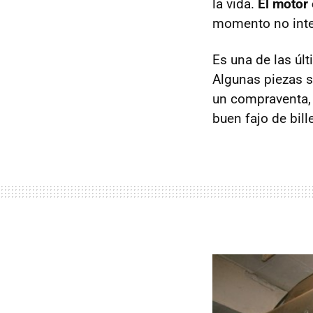
la vida.
El motor 
momento no inter
Es una de las úl
Algunas piezas se
un compraventa, y
buen fajo de bill