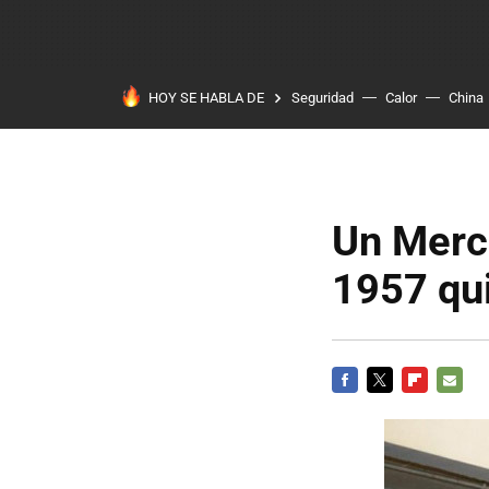
HOY SE HABLA DE
Seguridad
Calor
China
Un Merc
1957 qui
FACEBOOK
TWITTER
FLIPBOARD
E-
MAIL