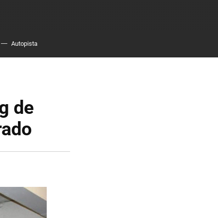
Autopista
g de
rado