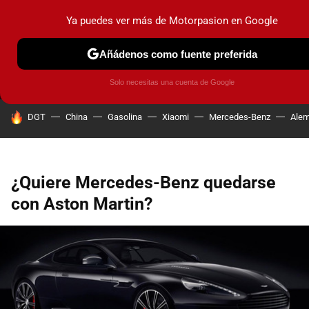
Ya puedes ver más de Motorpasion en Google
MENÚ
NUEVO
Añádenos como fuente preferida
PRUEBAS
COCHES ELÉCTRICOS
OBSERVATORIO
F1
Solo necesitas una cuenta de Google
HOY SE HABLA DE
DGT
China
Gasolina
Xiaomi
Mercedes-Benz
Alem
¿Quiere Mercedes-Benz quedarse
con Aston Martin?