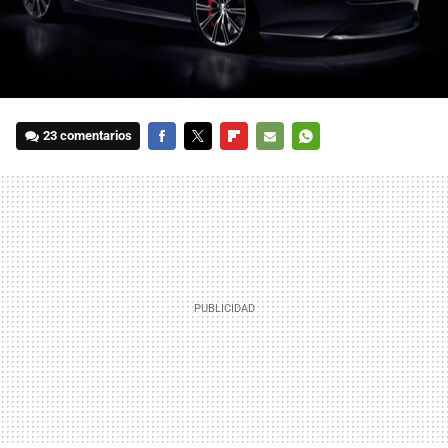
23 comentarios
FACEBOOK
TWITTER
FLIPBOARD
E-
WHATSAPP
MAIL