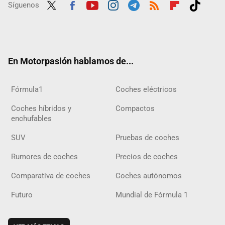
Síguenos
Twit
Fac
Yout
Inst
Tele
RSS
Flip
Tikt
ter
ebo
ube
agra
gra
boar
ok
ok
m
m
d
En Motorpasión hablamos de...
Fórmula1
Coches eléctricos
Coches híbridos y
Compactos
enchufables
SUV
Pruebas de coches
Rumores de coches
Precios de coches
Comparativa de coches
Coches autónomos
Futuro
Mundial de Fórmula 1