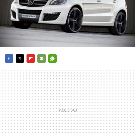
FACEBOOK
TWITTER
FLIPBOARD
E-
WHATSAPP
MAIL