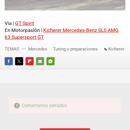
Vía |
GT Spirit
En Motorpasión |
Kicherer Mercedes-Benz
SLS
AMG
63 Supersport GT
TEMAS
Mercedes
Tuning y preparaciones
Kicherer
FACEBOOK
TWITTER
FLIPBOARD
E-
WHATSAPP
MAIL
Comentarios cerrados