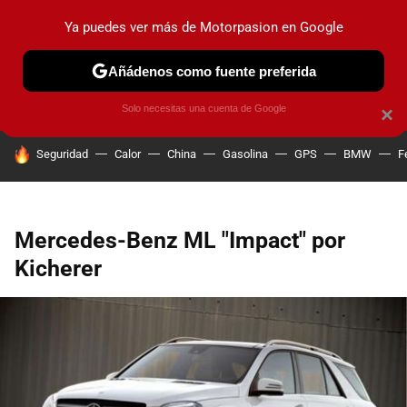
Ya puedes ver más de Motorpasion en Google
PRUEBAS
COCHES ELÉCTRICOS
OBSERVATORIO
F1
Añádenos como fuente preferida
Solo necesitas una cuenta de Google
×
HOY SE HABLA DE
Seguridad
Calor
China
Gasolina
GPS
BMW
F
Mercedes-Benz ML "Impact" por
Kicherer