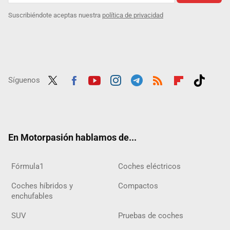
Suscribiéndote aceptas nuestra
política de privacidad
Síguenos
Twit
Fac
Yout
Inst
Tele
RSS
Flip
Tikt
ter
ebo
ube
agra
gra
boar
ok
ok
m
m
d
En Motorpasión hablamos de...
Fórmula1
Coches eléctricos
Coches híbridos y
Compactos
enchufables
SUV
Pruebas de coches