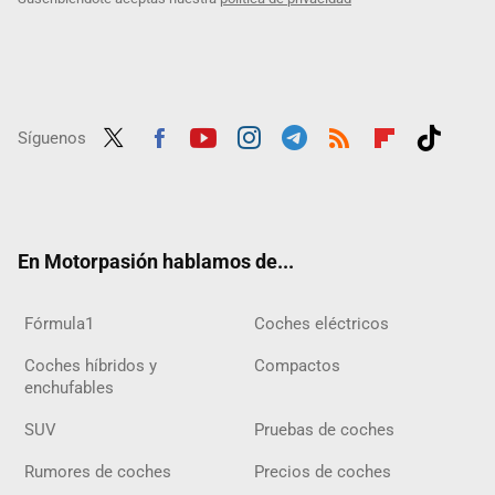
Síguenos
Twit
Fac
Yout
Inst
Tele
RSS
Flip
Tikt
ter
ebo
ube
agra
gra
boar
ok
ok
m
m
d
En Motorpasión hablamos de...
Fórmula1
Coches eléctricos
Coches híbridos y
Compactos
enchufables
SUV
Pruebas de coches
Rumores de coches
Precios de coches