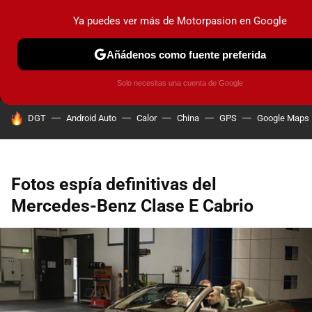
Ya puedes ver más de Motorpasion en Google
MENÚ
NUEVO
Añádenos como fuente preferida
PRUEBAS
COCHES ELÉCTRICOS
OBSERVATORIO
F1
Solo necesitas una cuenta de Google
HOY SE HABLA DE
DGT
Android Auto
Calor
China
GPS
Google Maps
Fotos espía definitivas del
Mercedes-Benz Clase E Cabrio