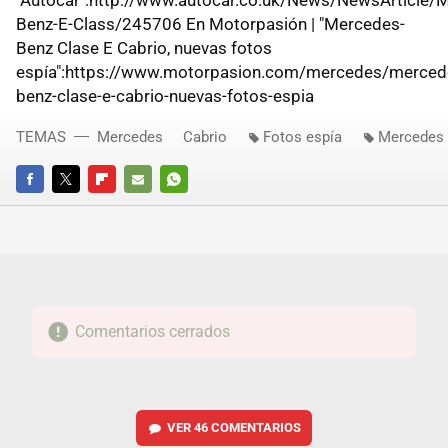
"Autocar":http://www.autocar.co.uk/News/NewsArticle/
Benz-E-Class/245706 En Motorpasión | "Mercedes-
Benz Clase E Cabrio, nuevas fotos
espía":https://www.motorpasion.com/mercedes/merced
benz-clase-e-cabrio-nuevas-fotos-espia
TEMAS
Mercedes
Cabrio
Fotos espía
Mercedes 
FACEBOOK
TWITTER
FLIPBOARD
E-
WHATSAPP
MAIL
Comentarios cerrados
VER
46 COMENTARIOS