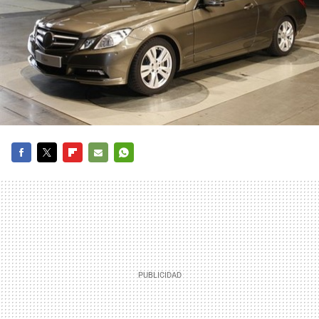
FACEBOOK
TWITTER
FLIPBOARD
E-
WHATSAPP
MAIL