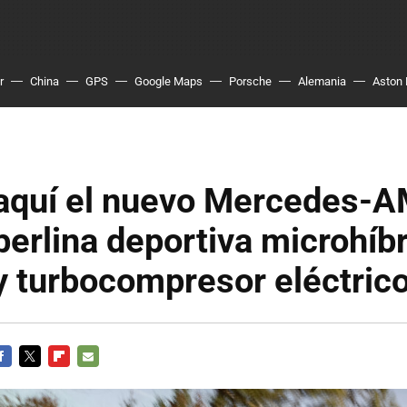
r
China
GPS
Google Maps
Porsche
Alemania
Aston 
 aquí el nuevo Mercedes-
berlina deportiva microhíb
y turbocompresor eléctric
ACEBOOK
TWITTER
FLIPBOARD
E-
MAIL