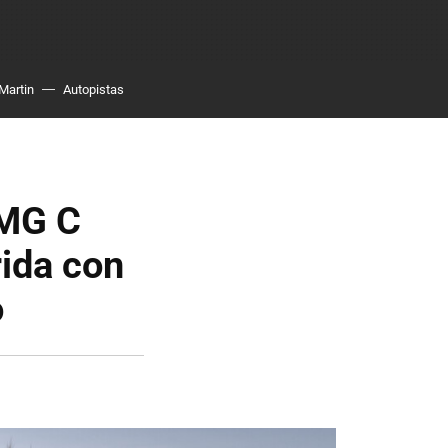
Martin
Autopistas
AMG C
rida con
o