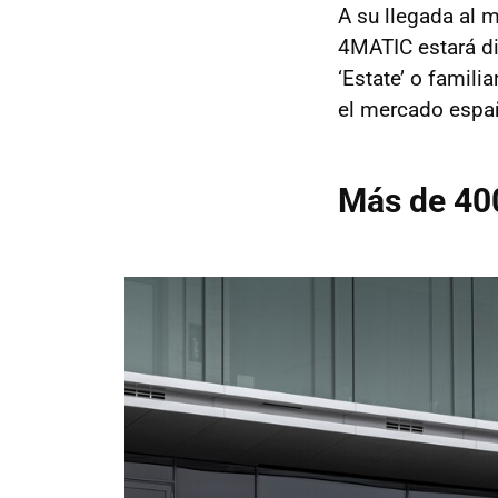
A su llegada al 
4MATIC estará d
‘Estate’ o famili
el mercado espa
Más de 40