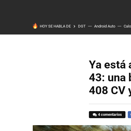
HOY SE HABLA DE
DGT
Android Auto
Calo
Ya está
43: una 
408 CV 
4 comentarios
F