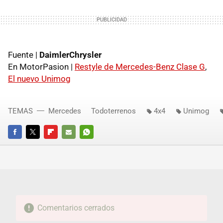
Fuente |
DaimlerChrysler
En MotorPasion |
Restyle de Mercedes-Benz Clase G
,
El nuevo Unimog
TEMAS
Mercedes
Todoterrenos
4x4
Unimog
FACEBOOK
TWITTER
FLIPBOARD
E-
WHATSAPP
MAIL
Comentarios cerrados