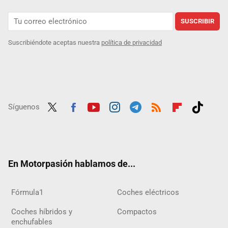
SUSCRIBIR
Suscribiéndote aceptas nuestra
política de privacidad
Síguenos
Twit
Fac
Yout
Inst
Tele
RSS
Flip
Tikt
ter
ebo
ube
agra
gra
boar
ok
ok
m
m
d
En Motorpasión hablamos de...
Fórmula1
Coches eléctricos
Coches híbridos y
Compactos
enchufables