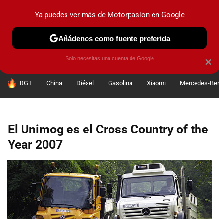
Ya puedes ver más de Motorpasion en Google
PRUEBAS
COCHES ELÉCTRICOS
OBSERVATORIO
F1
Añádenos como fuente preferida
Solo necesitas una cuenta de Google
×
HOY SE HABLA DE
DGT
China
Diésel
Gasolina
Xiaomi
Mercedes-Be
El Unimog es el Cross Country of the
Year 2007