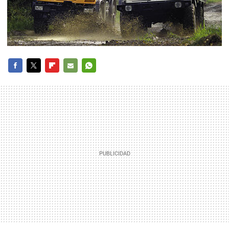
FACEBOOK
TWITTER
FLIPBOARD
E-
WHATSAPP
MAIL