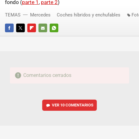
fondo (
parte 1
,
parte 2
)
TEMAS
Mercedes
Coches híbridos y enchufables
Fot
FACEBOOK
TWITTER
FLIPBOARD
E-
WHATSAPP
MAIL
Comentarios cerrados
VER
10 COMENTARIOS