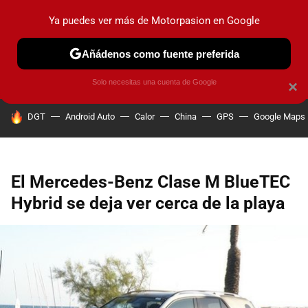
Ya puedes ver más de Motorpasion en Google
PRUEBAS
COCHES ELÉCTRICOS
OBSERVATORIO
F1
Añádenos como fuente preferida
Solo necesitas una cuenta de Google
×
HOY SE HABLA DE
DGT
Android Auto
Calor
China
GPS
Google Maps
El Mercedes-Benz Clase M BlueTEC
Hybrid se deja ver cerca de la playa