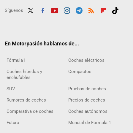
Síguenos
Twit
Fac
Yout
Inst
Tele
RSS
Flip
Tikt
ter
ebo
ube
agra
gra
boar
ok
ok
m
m
d
En Motorpasión hablamos de...
Fórmula1
Coches eléctricos
Coches híbridos y
Compactos
enchufables
SUV
Pruebas de coches
Rumores de coches
Precios de coches
Comparativa de coches
Coches autónomos
Futuro
Mundial de Fórmula 1