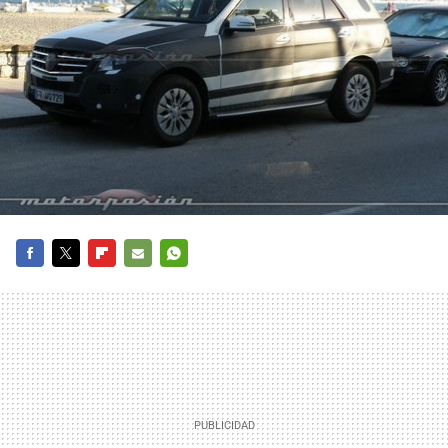
FACEBOOK
TWITTER
FLIPBOARD
E-
WHATSAPP
MAIL