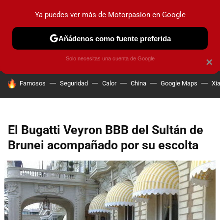
Ya puedes ver más de Motorpasion en Google
PRUEBAS
COCHES ELÉCTRICOS
OBSERVATORIO
F1
Añádenos como fuente preferida
Solo necesitas una cuenta de Google
×
HOY SE HABLA DE
Famosos
Seguridad
Calor
China
Google Maps
Xi
El Bugatti Veyron BBB del Sultán de
Brunei acompañado por su escolta