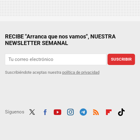
RECIBE "Arranca que nos vamos", NUESTRA
NEWSLETTER SEMANAL
SUSCRIBIR
Suscribiéndote aceptas nuestra
política de privacidad
Síguenos
Twit
Fac
Yout
Inst
Tele
RSS
Flip
Tikt
ter
ebo
ube
agra
gra
boar
ok