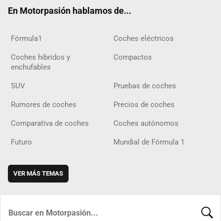
ok
m
m
d
En Motorpasión hablamos de...
Fórmula1
Coches eléctricos
Coches híbridos y
Compactos
enchufables
SUV
Pruebas de coches
Rumores de coches
Precios de coches
Comparativa de coches
Coches autónomos
Futuro
Mundial de Fórmula 1
VER MÁS TEMAS