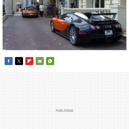
FACEBOOK
TWITTER
FLIPBOARD
E-
WHATSAPP
MAIL