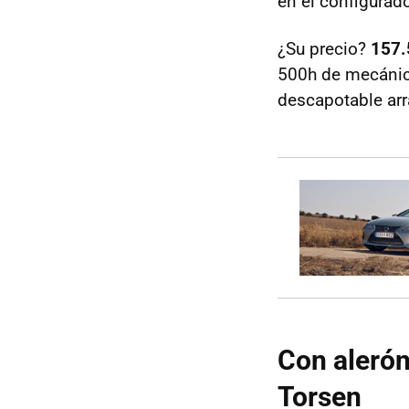
en el configurado
¿Su precio?
157.
500h de mecánic
descapotable arr
Con alerón
Torsen