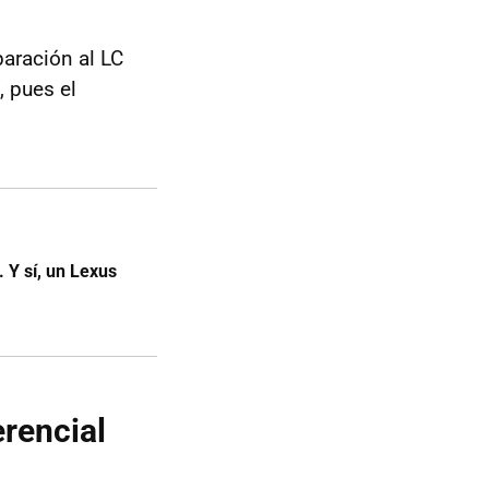
aración al LC
í, pues el
 Y sí, un Lexus
erencial