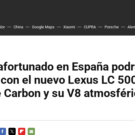
lor
China
Google Maps
Xiaomi
CUPRA
Porsche
Ale
afortunado en España pod
 con el nuevo Lexus LC 50
 Carbon y su V8 atmosféri