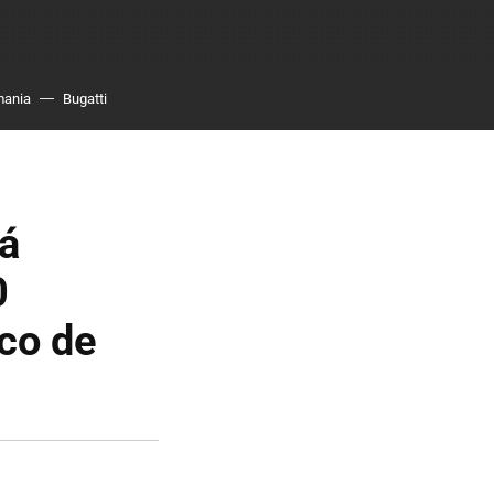
mania
Bugatti
rá
0
co de