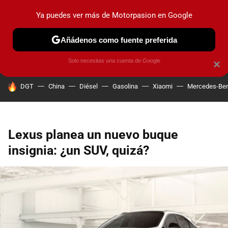
Ya puedes ver más de Motorpasion en Google
PRUEBAS
COCHES ELÉCTRICOS
OBSERVATORIO
F1
Añádenos como fuente preferida
Solo necesitas una cuenta de Google
×
HOY SE HABLA DE
DGT
China
Diésel
Gasolina
Xiaomi
Mercedes-Be
Lexus planea un nuevo buque
insignia: ¿un SUV, quizá?