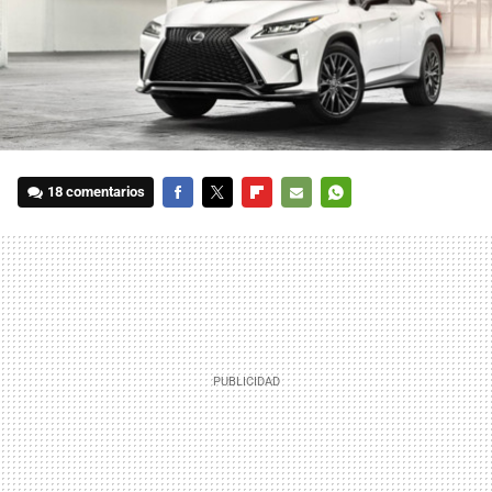
18 comentarios
FACEBOOK
TWITTER
FLIPBOARD
E-
WHATSAPP
MAIL