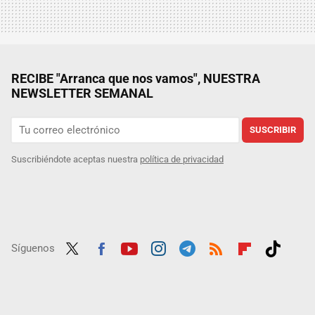
RECIBE "Arranca que nos vamos", NUESTRA
NEWSLETTER SEMANAL
SUSCRIBIR
Suscribiéndote aceptas nuestra
política de privacidad
Síguenos
Twit
Fac
Yout
Inst
Tele
RSS
Flip
Tikt
ter
ebo
ube
agra
gra
boar
ok
ok
m
m
d