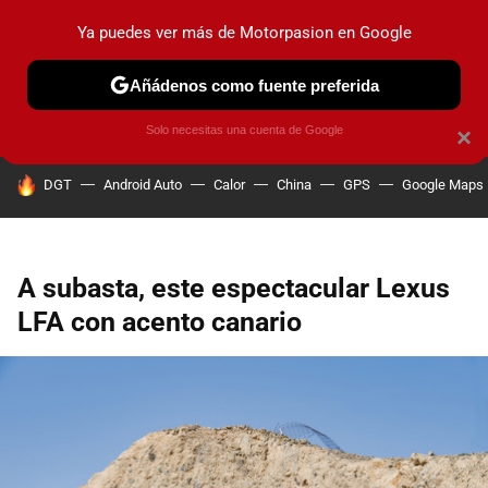
Ya puedes ver más de Motorpasion en Google
PRUEBAS
COCHES ELÉCTRICOS
OBSERVATORIO
F1
Añádenos como fuente preferida
Solo necesitas una cuenta de Google
×
HOY SE HABLA DE
DGT
Android Auto
Calor
China
GPS
Google Maps
A subasta, este espectacular Lexus
LFA con acento canario