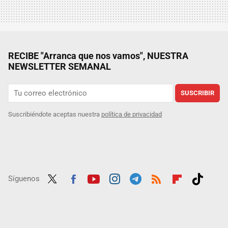
RECIBE "Arranca que nos vamos", NUESTRA
NEWSLETTER SEMANAL
SUSCRIBIR
Suscribiéndote aceptas nuestra
política de privacidad
Síguenos
Twit
Fac
Yout
Inst
Tele
RSS
Flip
Tikt
ter
ebo
ube
agra
gra
boar
ok
ok
m
m
d