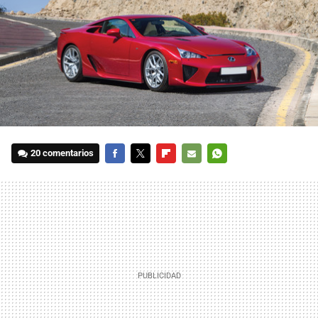
20 comentarios
FACEBOOK
TWITTER
FLIPBOARD
E-
WHATSAPP
MAIL