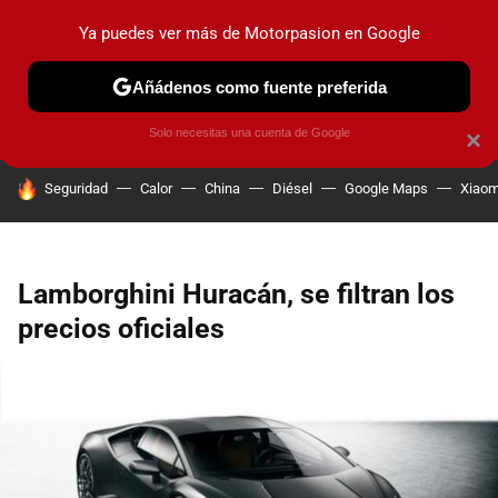
Ya puedes ver más de Motorpasion en Google
PRUEBAS
COCHES ELÉCTRICOS
OBSERVATORIO
F1
Añádenos como fuente preferida
Solo necesitas una cuenta de Google
×
HOY SE HABLA DE
Seguridad
Calor
China
Diésel
Google Maps
Xiaom
Lamborghini Huracán, se filtran los
precios oficiales