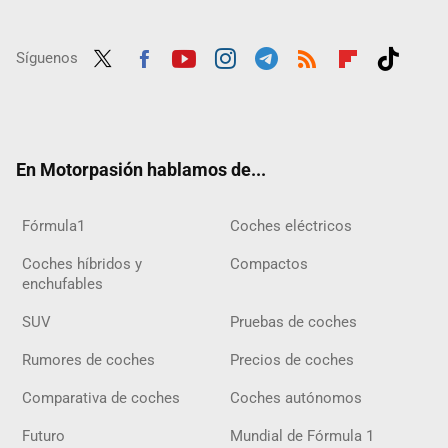
Síguenos
Twit
Fac
Yout
Inst
Tele
RSS
Flip
Tikt
ter
ebo
ube
agra
gra
boar
ok
ok
m
m
d
En Motorpasión hablamos de...
Fórmula1
Coches eléctricos
Coches híbridos y
Compactos
enchufables
SUV
Pruebas de coches
Rumores de coches
Precios de coches
Comparativa de coches
Coches autónomos
Futuro
Mundial de Fórmula 1