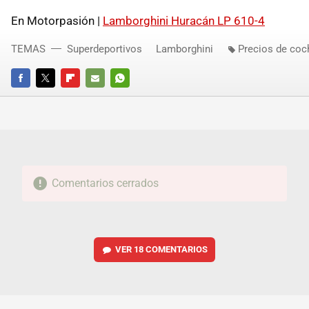
En Motorpasión |
Lamborghin​i Huracán LP 610-4
TEMAS
Superdeportivos
Lamborghini
Precios de coc
FACEBOOK
TWITTER
FLIPBOARD
E-
WHATSAPP
MAIL
Comentarios cerrados
VER
18 COMENTARIOS