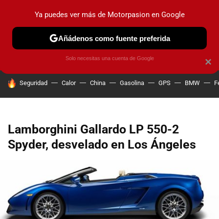
Ya puedes ver más de Motorpasion en Google
PRUEBAS
COCHES ELÉCTRICOS
OBSERVATORIO
F1
Añádenos como fuente preferida
Solo necesitas una cuenta de Google
×
HOY SE HABLA DE
Seguridad
Calor
China
Gasolina
GPS
BMW
F
Lamborghini Gallardo LP 550-2
Spyder, desvelado en Los Ángeles