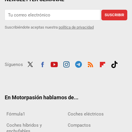
SUSCRIBIR
Suscribiéndote aceptas nuestra
política de privacidad
Síguenos
Twit
Fac
Yout
Inst
Tele
RSS
Flip
Tikt
ter
ebo
ube
agra
gra
boar
ok
ok
m
m
d
En Motorpasión hablamos de...
Fórmula1
Coches eléctricos
Coches híbridos y
Compactos
enchufables