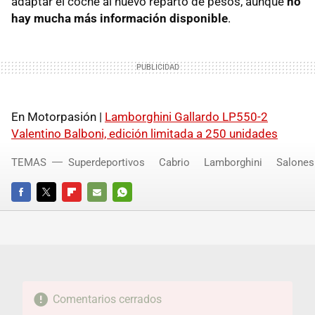
adaptar el coche al nuevo reparto de pesos, aunque
no
hay mucha más información disponible
.
En Motorpasión |
Lamborghini Gallardo LP550-2
Valentino Balboni, edición limitada a 250 unidades
TEMAS
Superdeportivos
Cabrio
Lamborghini
Salones
FACEBOOK
TWITTER
FLIPBOARD
E-
WHATSAPP
MAIL
Comentarios cerrados