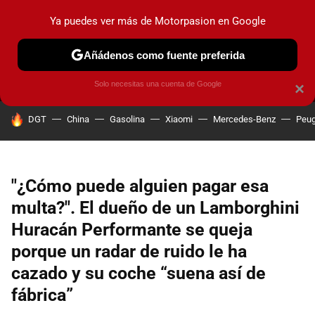
Ya puedes ver más de Motorpasion en Google
MENÚ
NUEVO
Añádenos como fuente preferida
PRUEBAS
COCHES ELÉCTRICOS
OBSERVATORIO
F1
Solo necesitas una cuenta de Google
×
HOY SE HABLA DE
DGT
China
Gasolina
Xiaomi
Mercedes-Benz
Peug
"¿Cómo puede alguien pagar esa
multa?". El dueño de un Lamborghini
Huracán Performante se queja
porque un radar de ruido le ha
cazado y su coche “suena así de
fábrica”