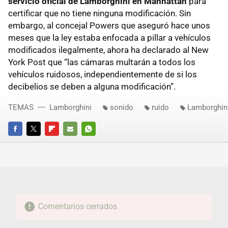
servicio oficial de Lamborghini en Manhattan
para
certificar que no tiene ninguna modificación. Sin
embargo, al concejal Powers que aseguró hace unos
meses que la ley estaba enfocada a pillar a vehículos
modificados ilegalmente, ahora ha declarado al New
York Post que “las cámaras multarán a todos los
vehículos ruidosos, independientemente de si los
decibelios se deben a alguna modificación”.
TEMAS
Lamborghini
sonido
ruido
Lamborghin
FACEBOOK
TWITTER
FLIPBOARD
E-
WHATSAPP
MAIL
Comentarios cerrados