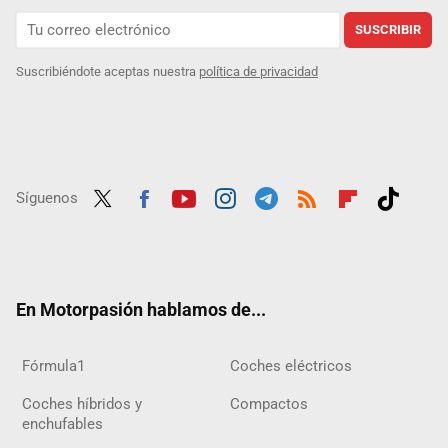
SUSCRIBIR
Suscribiéndote aceptas nuestra
política de privacidad
Síguenos
Twit
Fac
Yout
Inst
Tele
RSS
Flip
Tikt
ter
ebo
ube
agra
gra
boar
ok
ok
m
m
d
En Motorpasión hablamos de...
Fórmula1
Coches eléctricos
Coches híbridos y
Compactos
enchufables