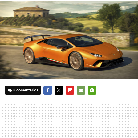
8 comentarios
FACEBOOK
TWITTER
FLIPBOARD
E-
WHATSAPP
MAIL