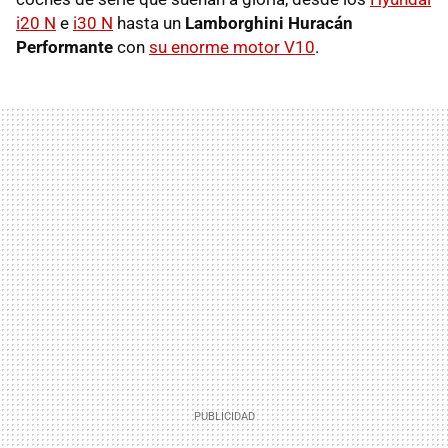
i20 N
e
i30 N
hasta un
Lamborghini Huracán
Performante
con
su enorme motor V10
.