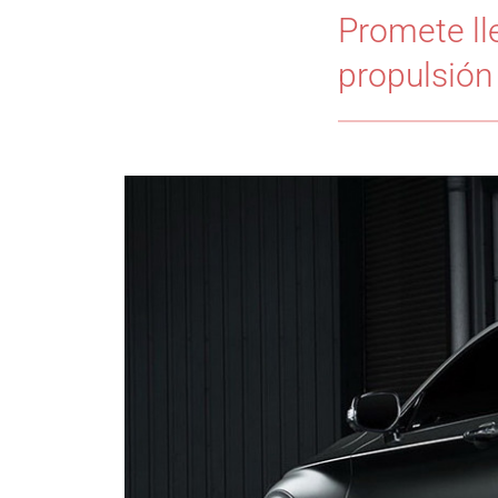
Promete lle
propulsión 