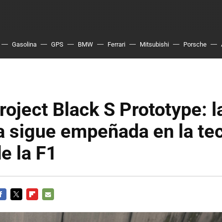
Gasolina
GPS
BMW
Ferrari
Mitsubishi
Porsche
 Project Black S Prototype: 
a sigue empeñada en la te
de la F1
ACEBOOK
TWITTER
FLIPBOARD
E-
MAIL