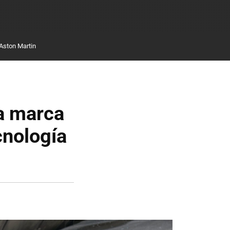
Aston Martin
la marca
cnología