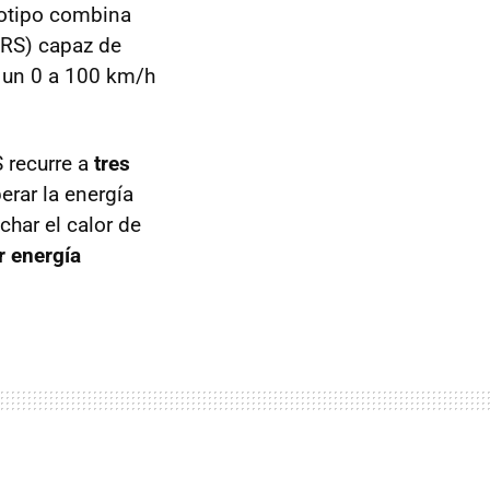
totipo combina
ERS) capaz de
 un 0 a 100 km/h
S recurre a
tres
rar la energía
char el calor de
r energía