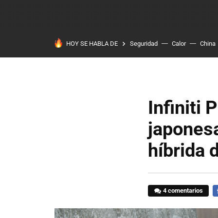
HOY SE HABLA DE
Seguridad
Calor
China
Infiniti
japones
híbrida 
4 comentarios
F