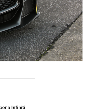
nipona
Infiniti