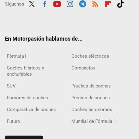
Síguenos
Twit
Fac
Yout
Inst
Tele
RSS
Flip
Tikt
ter
ebo
ube
agra
gra
boar
ok
ok
m
m
d
En Motorpasión hablamos de...
Fórmula1
Coches eléctricos
Coches híbridos y
Compactos
enchufables
SUV
Pruebas de coches
Rumores de coches
Precios de coches
Comparativa de coches
Coches autónomos
Futuro
Mundial de Fórmula 1