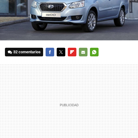
32 comentarios
FACEBOOK
TWITTER
FLIPBOARD
E-
WHATSAPP
MAIL