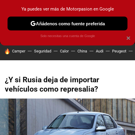
Ya puedes ver más de Motorpasion en Google
MENÚ
NUEVO
Añádenos como fuente preferida
PRUEBAS
COCHES ELÉCTRICOS
OBSERVATORIO
F1
Solo necesitas una cuenta de Google
×
HOY SE HABLA DE
Camper
Seguridad
Calor
China
Audi
Peugeot
¿Y si Rusia deja de importar
vehículos como represalia?