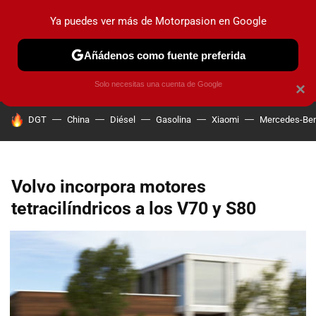
Ya puedes ver más de Motorpasion en Google
PRUEBAS
COCHES ELÉCTRICOS
OBSERVATORIO
F1
Añádenos como fuente preferida
Solo necesitas una cuenta de Google
×
HOY SE HABLA DE
DGT
China
Diésel
Gasolina
Xiaomi
Mercedes-Be
Volvo incorpora motores
tetracilíndricos a los V70 y S80