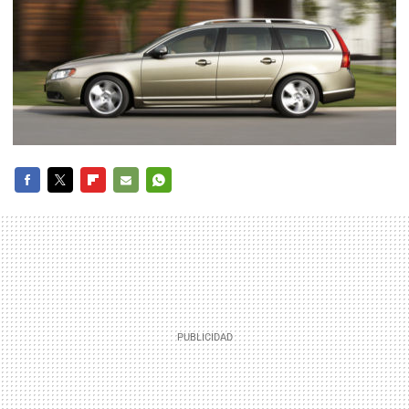
FACEBOOK
TWITTER
FLIPBOARD
E-
WHATSAPP
MAIL