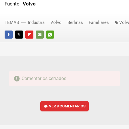
Fuente |
Volvo
TEMAS
Industria
Volvo
Berlinas
Familiares
Volv
FACEBOOK
TWITTER
FLIPBOARD
E-
WHATSAPP
MAIL
Comentarios cerrados
VER
9 COMENTARIOS