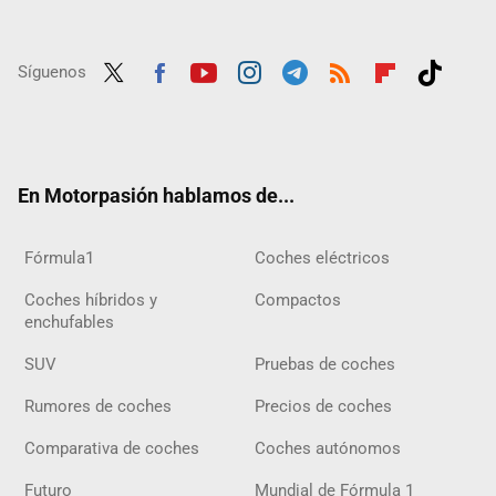
Síguenos
Twit
Fac
Yout
Inst
Tele
RSS
Flip
Tikt
ter
ebo
ube
agra
gra
boar
ok
ok
m
m
d
En Motorpasión hablamos de...
Fórmula1
Coches eléctricos
Coches híbridos y
Compactos
enchufables
SUV
Pruebas de coches
Rumores de coches
Precios de coches
Comparativa de coches
Coches autónomos
Futuro
Mundial de Fórmula 1