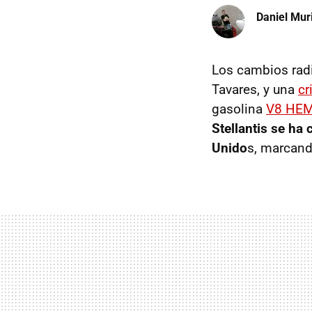
Daniel Mur
Los cambios rad
Tavares, y una
cr
gasolina
V8 HEM
Stellantis se h
Unido
s, marcando