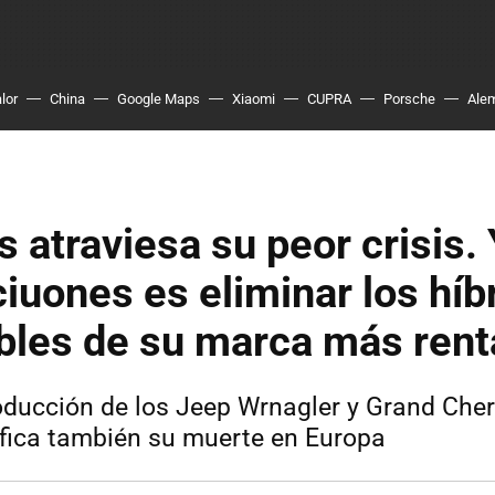
lor
China
Google Maps
Xiaomi
CUPRA
Porsche
Ale
is atraviesa su peor crisis.
ciuones es eliminar los híb
bles de su marca más rent
producción de los Jeep Wrnagler y Grand Ch
fica también su muerte en Europa