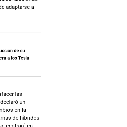
de adaptarse a
ucción de su
era a los Tesla
sfacer las
 declaró un
mbios en la
amas de híbridos
se centrará en