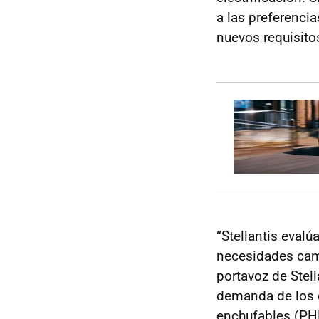
a las preferenci
nuevos requisito
“Stellantis eval
necesidades camb
portavoz de Stell
demanda de los c
enchufables (PHE