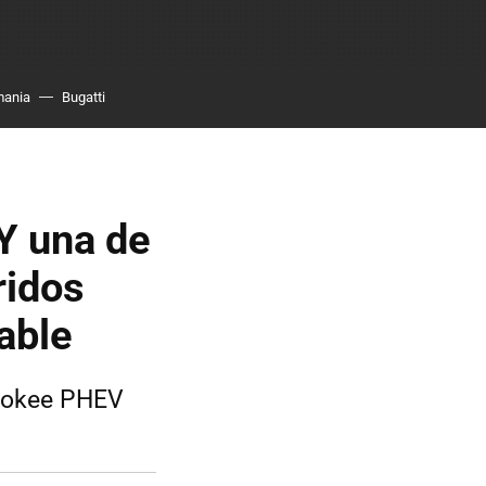
mania
Bugatti
 Y una de
ridos
able
erokee PHEV