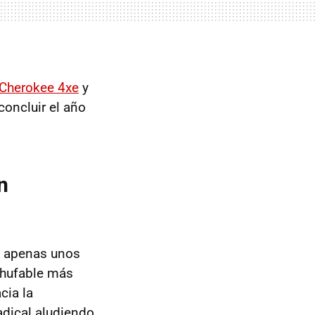
Cherokee 4xe
y
concluir el año
n
e apenas unos
chufable más
cia la
adical aludiendo