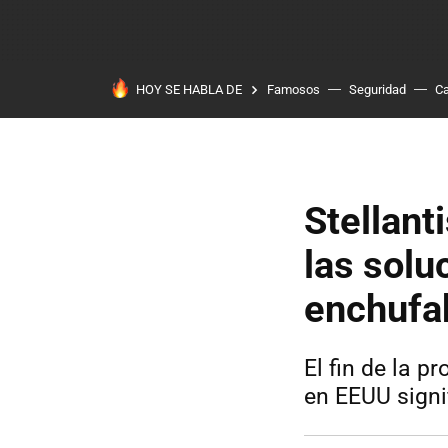
HOY SE HABLA DE
Famosos
Seguridad
Ca
Stellant
las solu
enchufa
El fin de la 
en EEUU signi