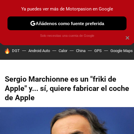
Ya puedes ver más de Motorpasion en Google
PRUEBAS
COCHES ELÉCTRICOS
OBSERVATORIO
F1
Añádenos como fuente preferida
Solo necesitas una cuenta de Google
×
HOY SE HABLA DE
DGT
Android Auto
Calor
China
GPS
Google Maps
Sergio Marchionne es un "friki de
Apple" y... sí, quiere fabricar el coche
de Apple