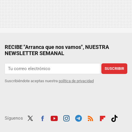
RECIBE "Arranca que nos vamos", NUESTRA
NEWSLETTER SEMANAL
SUSCRIBIR
Suscribiéndote aceptas nuestra
política de privacidad
Síguenos
Twit
Fac
Yout
Inst
Tele
RSS
Flip
Tikt