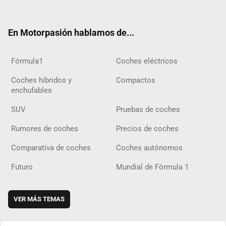
ter
ebo
ube
agra
gra
boar
ok
ok
m
m
d
En Motorpasión hablamos de...
Fórmula1
Coches eléctricos
Coches híbridos y
Compactos
enchufables
SUV
Pruebas de coches
Rumores de coches
Precios de coches
Comparativa de coches
Coches autónomos
Futuro
Mundial de Fórmula 1
VER MÁS TEMAS