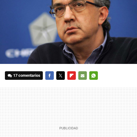
17 comentarios
FACEBOOK
TWITTER
FLIPBOARD
E-
WHATSAPP
MAIL