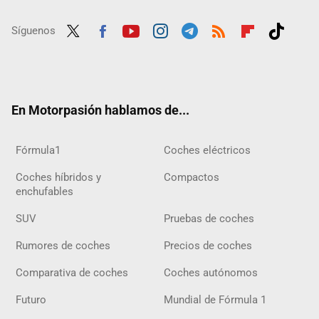
Síguenos
Twit
Fac
Yout
Inst
Tele
RSS
Flip
Tikt
ter
ebo
ube
agra
gra
boar
ok
ok
m
m
d
En Motorpasión hablamos de...
Fórmula1
Coches eléctricos
Coches híbridos y
Compactos
enchufables
SUV
Pruebas de coches
Rumores de coches
Precios de coches
Comparativa de coches
Coches autónomos
Futuro
Mundial de Fórmula 1