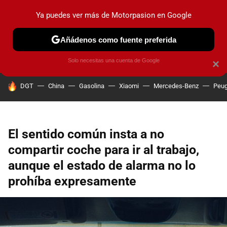
Ya puedes ver más de Motorpasion en Google
PRUEBAS
COCHES ELÉCTRICOS
OBSERVATORIO
F1
Añádenos como fuente preferida
Solo necesitas una cuenta de Google
×
HOY SE HABLA DE
DGT
China
Gasolina
Xiaomi
Mercedes-Benz
Peug
El sentido común insta a no
compartir coche para ir al trabajo,
aunque el estado de alarma no lo
prohíba expresamente