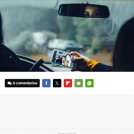
6 comentarios
FACEBOOK
TWITTER
FLIPBOARD
E-
WHATSAPP
MAIL