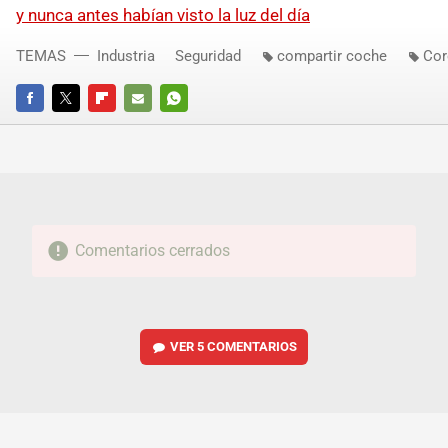
y nunca antes habían visto la luz del día
TEMAS
Industria
Seguridad
compartir coche
Cor
FACEBOOK
TWITTER
FLIPBOARD
E-
WHATSAPP
MAIL
Comentarios cerrados
VER
5 COMENTARIOS