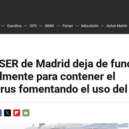
Gasolina
GPS
BMW
Ferrari
Mitsubishi
Aston Martin
SER de Madrid deja de fun
lmente para contener el
rus fomentando el uso del
CEBOOK
TWITTER
FLIPBOARD
E-
MAIL