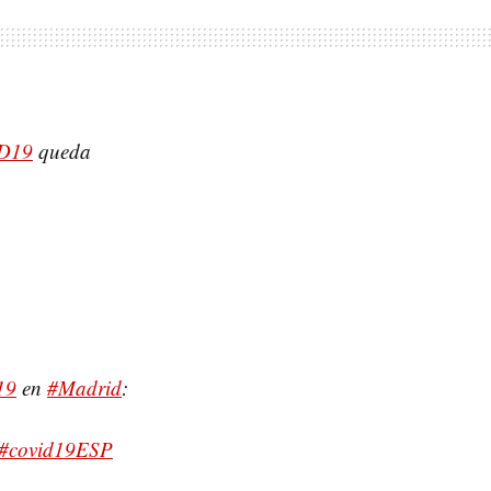
D19
queda
19
en
#Madrid
:
#covid19ESP