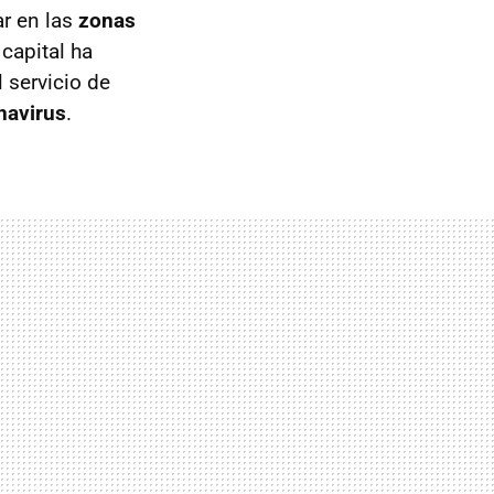
r en las
zonas
capital ha
 servicio de
navirus
.