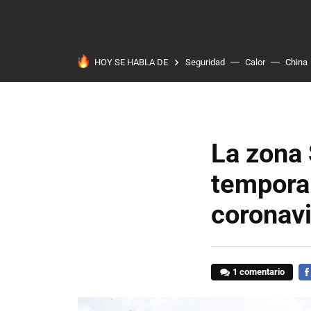
HOY SE HABLA DE
Seguridad
Calor
China
La zona 
tempora
coronavi
1 comentario
FA