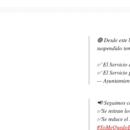
🔴 Desde este 
suspendido te
✅ El Servicio
✅ El Servicio p
— Ayuntamie
📢 Seguimos c
✅Se retiran lo
✅Se reduce el 
#YoMeQuedo