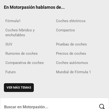
ok
m
m
d
En Motorpasión hablamos de...
Fórmula1
Coches eléctricos
Coches híbridos y
Compactos
enchufables
SUV
Pruebas de coches
Rumores de coches
Precios de coches
Comparativa de coches
Coches autónomos
Futuro
Mundial de Fórmula 1
VER MÁS TEMAS