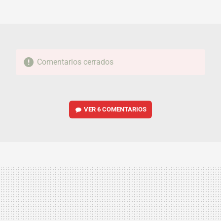
FACEBOOK
TWITTER
FLIPBOARD
E-
WHATSAPP
MAIL
Comentarios cerrados
VER
6 COMENTARIOS