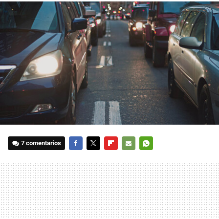
7 comentarios
FACEBOOK
TWITTER
FLIPBOARD
E-
WHATSAPP
MAIL