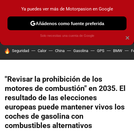
Ya puedes ver más de Motorpasion en Google
MENÚ
NUEVO
Añádenos como fuente preferida
PRUEBAS
COCHES ELÉCTRICOS
OBSERVATORIO
F1
Solo necesitas una cuenta de Google
×
HOY SE HABLA DE
Seguridad
Calor
China
Gasolina
GPS
BMW
F
"Revisar la prohibición de los
motores de combustión" en 2035. El
resultado de las elecciones
europeas puede mantener vivos los
coches de gasolina con
combustibles alternativos