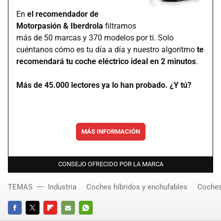
En
el recomendador de
Motorpasión & Iberdrola
filtramos
más de 50 marcas y 370 modelos por ti. Solo
cuéntanos cómo es tu día a día y nuestro algoritmo
te
recomendará tu coche eléctrico ideal en 2 minutos
.
Más de 45.000 lectores ya lo han probado. ¿Y tú?
MÁS INFORMACIÓN
CONSEJO OFRECIDO POR LA MARCA
TEMAS
Industria
Coches híbridos y enchufables
Coches