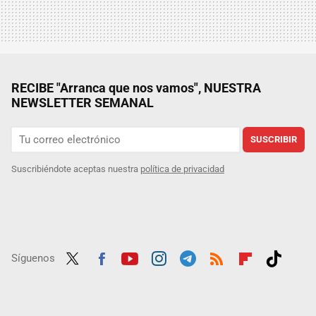
RECIBE "Arranca que nos vamos", NUESTRA
NEWSLETTER SEMANAL
SUSCRIBIR
Suscribiéndote aceptas nuestra
política de privacidad
Síguenos
Twit
Fac
Yout
Inst
Tele
RSS
Flip
Tikt
ter
ebo
ube
agra
gra
boar
ok