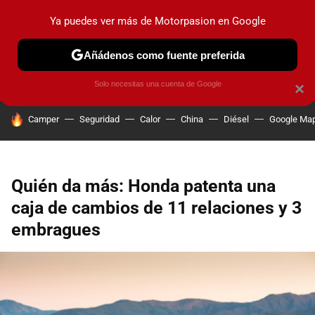
Ya puedes ver más de Motorpasion en Google
PRUEBAS
COCHES ELÉCTRICOS
OBSERVATORIO
F1
Añádenos como fuente preferida
Solo necesitas una cuenta de Google
×
HOY SE HABLA DE
Camper
Seguridad
Calor
China
Diésel
Google Ma
Quién da más: Honda patenta una
caja de cambios de 11 relaciones y 3
embragues