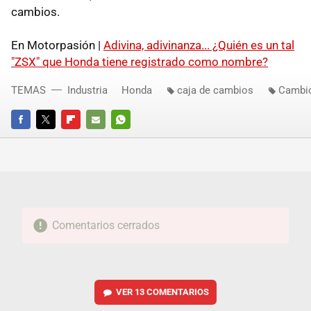
cambios.
En Motorpasión |
Adivina, adivinanza... ¿Quién es un tal
"ZSX" que Honda tiene registrado como nombre?
TEMAS
Industria
Honda
caja de cambios
Cambio
FACEBOOK
TWITTER
FLIPBOARD
E-
WHATSAPP
MAIL
Comentarios cerrados
VER
13 COMENTARIOS