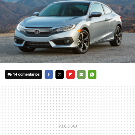
14 comentarios
FACEBOOK
TWITTER
FLIPBOARD
E-
WHATSAPP
MAIL