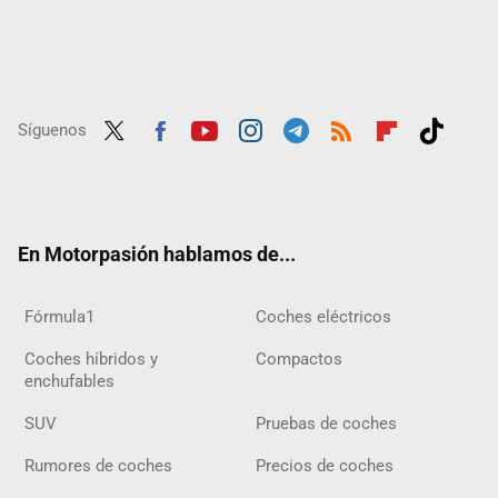
Síguenos
Twit
Fac
Yout
Inst
Tele
RSS
Flip
Tikt
ter
ebo
ube
agra
gra
boar
ok
ok
m
m
d
En Motorpasión hablamos de...
Fórmula1
Coches eléctricos
Coches híbridos y
Compactos
enchufables
SUV
Pruebas de coches
Rumores de coches
Precios de coches