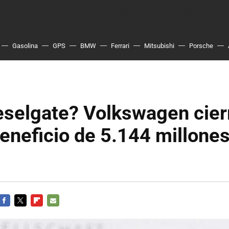
Gasolina
GPS
BMW
Ferrari
Mitsubishi
Porsche
eselgate? Volkswagen cier
eneficio de 5.144 millone
FACEBOOK
TWITTER
FLIPBOARD
E-
MAIL