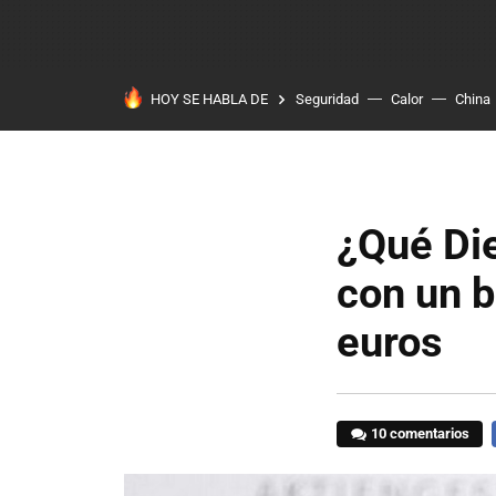
HOY SE HABLA DE
Seguridad
Calor
China
¿Qué Di
con un b
euros
10 comentarios