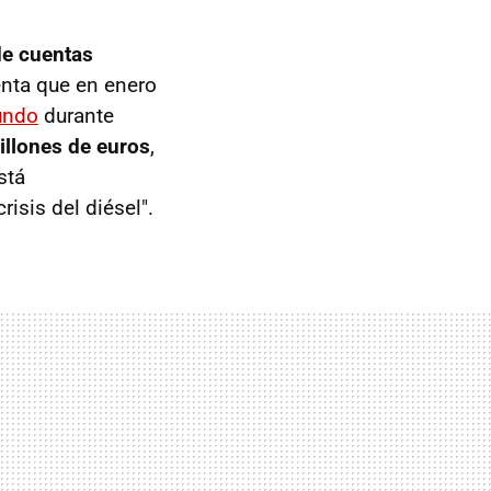
de cuentas
enta que en enero
undo
durante
illones de euros
,
stá
isis del diésel".