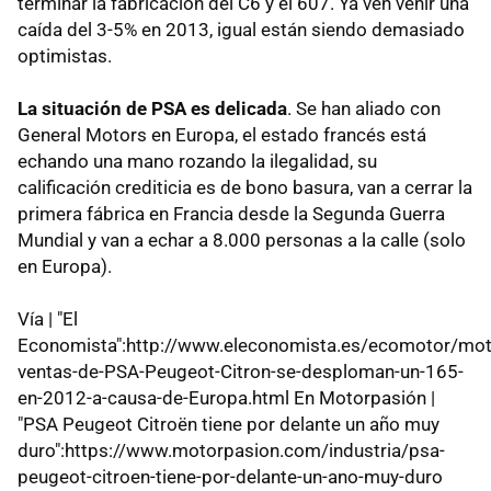
terminar la fabricación del C6 y el 607. Ya ven venir una
caída del 3-5% en 2013, igual están siendo demasiado
optimistas.
La situación de PSA es delicada
. Se han aliado con
General Motors en Europa, el estado francés está
echando una mano rozando la ilegalidad, su
calificación crediticia es de bono basura, van a cerrar la
primera fábrica en Francia desde la Segunda Guerra
Mundial y van a echar a 8.000 personas a la calle (solo
en Europa).
Vía | "El
Economista":http://www.eleconomista.es/ecomotor/mot
ventas-de-PSA-Peugeot-Citron-se-desploman-un-165-
en-2012-a-causa-de-Europa.html En Motorpasión |
"PSA Peugeot Citroën tiene por delante un año muy
duro":https://www.motorpasion.com/industria/psa-
peugeot-citroen-tiene-por-delante-un-ano-muy-duro