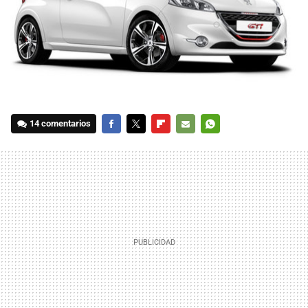
14 comentarios
FACEBOOK
TWITTER
FLIPBOARD
E-
WHATSAPP
MAIL