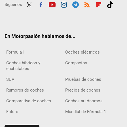
Síguenos
Twit
Fac
Yout
Inst
Tele
RSS
Flip
Tikt
ter
ebo
ube
agra
gra
boar
ok
ok
m
m
d
En Motorpasión hablamos de...
Fórmula1
Coches eléctricos
Coches híbridos y
Compactos
enchufables
SUV
Pruebas de coches
Rumores de coches
Precios de coches
Comparativa de coches
Coches autónomos
Futuro
Mundial de Fórmula 1