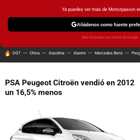
Ya puedes ver más de Motorpasion e
MENÚ
NUEVO
Añádenos como fuente prefe
PRUEBAS
COCHES ELÉCTRICOS
OBSERVATORIO
F1
Solo necesitas una cuenta de Google
HOY SE HABLA DE
DGT
China
Gasolina
Xiaomi
Mercedes-Benz
Peug
PSA Peugeot Citroën vendió en 2012
un 16,5% menos