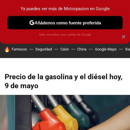
Ya puedes ver más de Motorpasion en Google
PRUEBAS
COCHES ELÉCTRICOS
OBSERVATORIO
F1
Añádenos como fuente preferida
Solo necesitas una cuenta de Google
×
HOY SE HABLA DE
Famosos
Seguridad
Calor
China
Google Maps
Xi
Precio de la gasolina y el diésel hoy,
9 de mayo