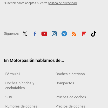
Suscribiéndote aceptas nuestra
política de privacidad
Síguenos
Twit
Fac
Yout
Inst
Tele
RSS
Flip
Tikt
ter
ebo
ube
agra
gra
boar
ok
ok
m
m
d
En Motorpasión hablamos de...
Fórmula1
Coches eléctricos
Coches híbridos y
Compactos
enchufables
SUV
Pruebas de coches
Rumores de coches
Precios de coches