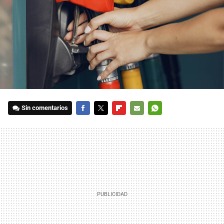
Sin comentarios
FACEBOOK
TWITTER
FLIPBOARD
E-
WHATSAPP
MAIL