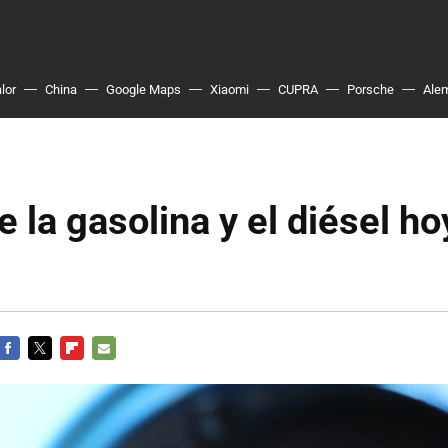
lor
China
Google Maps
Xiaomi
CUPRA
Porsche
Ale
e la gasolina y el diésel ho
FACEBOOK
TWITTER
FLIPBOARD
E-
MAIL