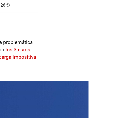
326 €/l
la problemática
cia
los 3 euros
 carga impositiva