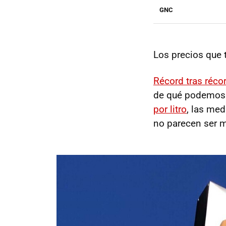
GNC
Los precios que
Récord tras réco
de qué podemos 
por litro
, las me
no parecen ser m