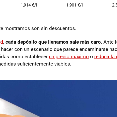
1,914 €/l
1,901 €/l
2,
 te mostramos son sin descuentos.
rd
,
cada depósito que llenamos sale más caro
. Ante 
hacer con un escenario que parece encaminarse ha
didas como establecer
un precio máximo
o
reducir la
edidas suficientemente viables.