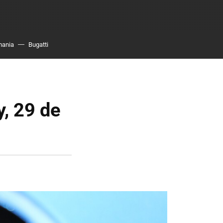
mania
Bugatti
y, 29 de