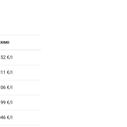
XIMO
152 €/l
311 €/l
106 €/l
199 €/l
046 €/l