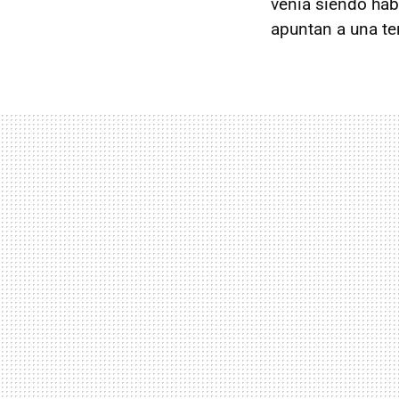
venía siendo hab
apuntan a una te