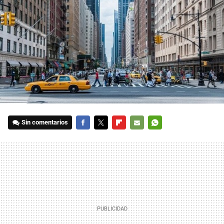
Sin comentarios
FACEBOOK
TWITTER
FLIPBOARD
E-
WHATSAPP
MAIL