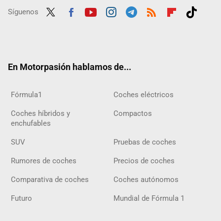
Síguenos
Twit
Fac
Yout
Inst
Tele
RSS
Flip
Tikt
ter
ebo
ube
agra
gra
boar
ok
ok
m
m
d
En Motorpasión hablamos de...
Fórmula1
Coches eléctricos
Coches híbridos y
Compactos
enchufables
SUV
Pruebas de coches
Rumores de coches
Precios de coches
Comparativa de coches
Coches autónomos
Futuro
Mundial de Fórmula 1