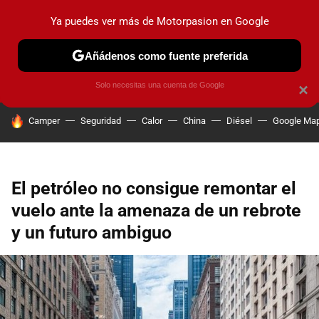
Ya puedes ver más de Motorpasion en Google
PRUEBAS
COCHES ELÉCTRICOS
OBSERVATORIO
F1
Añádenos como fuente preferida
Solo necesitas una cuenta de Google
×
HOY SE HABLA DE
Camper
Seguridad
Calor
China
Diésel
Google Ma
El petróleo no consigue remontar el
vuelo ante la amenaza de un rebrote
y un futuro ambiguo