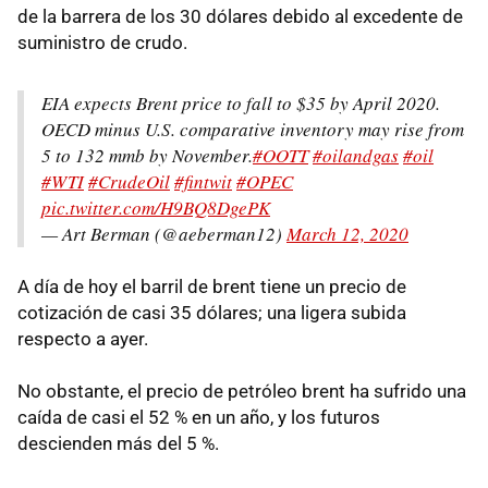
de la barrera de los 30 dólares debido al excedente de
suministro de crudo.
EIA expects Brent price to fall to $35 by April 2020.
OECD minus U.S. comparative inventory may rise from
5 to 132 mmb by November.
#OOTT
#oilandgas
#oil
#WTI
#CrudeOil
#fintwit
#OPEC
pic.twitter.com/H9BQ8DgePK
— Art Berman (@aeberman12)
March 12, 2020
A día de hoy el barril de brent tiene un precio de
cotización de casi 35 dólares; una ligera subida
respecto a ayer.
No obstante, el precio de petróleo brent ha sufrido una
caída de casi el 52 % en un año, y los futuros
descienden más del 5 %.