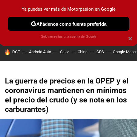
Ya puedes ver más de Motorpasion en Google
PRUEBAS
COCHES ELÉCTRICOS
OBSERVATORIO
F1
Añádenos como fuente preferida
Solo necesitas una cuenta de Google
×
HOY SE HABLA DE
DGT
Android Auto
Calor
China
GPS
Google Maps
La guerra de precios en la OPEP y el
coronavirus mantienen en mínimos
el precio del crudo (y se nota en los
carburantes)