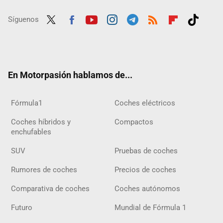
Síguenos
Twit
Fac
Yout
Inst
Tele
RSS
Flip
Tikt
ter
ebo
ube
agra
gra
boar
ok
ok
m
m
d
En Motorpasión hablamos de...
Fórmula1
Coches eléctricos
Coches híbridos y
Compactos
enchufables
SUV
Pruebas de coches
Rumores de coches
Precios de coches
Comparativa de coches
Coches autónomos
Futuro
Mundial de Fórmula 1