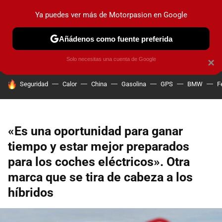
Ya puedes ver más de Motorpasion en Google
PRUEBAS
COCHES ELÉCTRICOS
OBSERVATORIO
F1
Añádenos como fuente preferida
Solo necesitas una cuenta de Google
×
HOY SE HABLA DE
Seguridad
Calor
China
Gasolina
GPS
BMW
F
«Es una oportunidad para ganar
tiempo y estar mejor preparados
para los coches eléctricos». Otra
marca que se tira de cabeza a los
híbridos