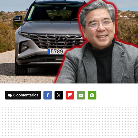
6 comentarios
FACEBOOK
TWITTER
FLIPBOARD
E-
WHATSAPP
MAIL