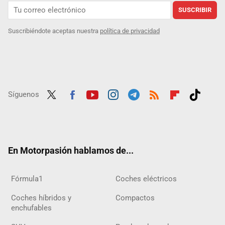
SUSCRIBIR
Suscribiéndote aceptas nuestra
política de privacidad
Síguenos
Twit
Fac
Yout
Inst
Tele
RSS
Flip
Tikt
ter
ebo
ube
agra
gra
boar
ok
ok
m
m
d
En Motorpasión hablamos de...
Fórmula1
Coches eléctricos
Coches híbridos y
Compactos
enchufables