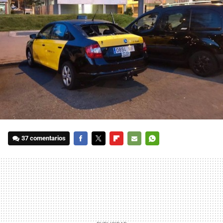
37 comentarios
FACEBOOK
TWITTER
FLIPBOARD
E-
WHATSAPP
MAIL