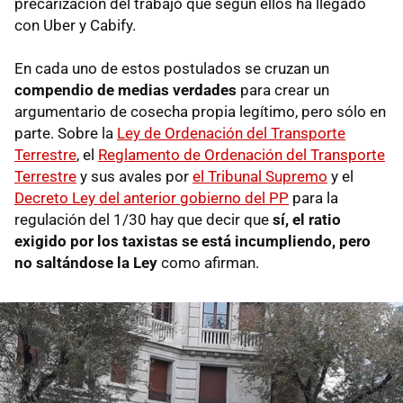
precarización del trabajo que según ellos ha llegado
con Uber y Cabify.
En cada uno de estos postulados se cruzan un
compendio de medias verdades
para crear un
argumentario de cosecha propia legítimo, pero sólo en
parte. Sobre la
Ley de Ordenación del Transporte
Terrestre
, el
Reglamento de Ordenación del Transporte
Terrestre
y sus avales por
el Tribunal Supremo
y el
Decreto Ley del anterior gobierno del PP
para la
regulación del 1/30 hay que decir que
sí, el ratio
exigido por los taxistas se está incumpliendo, pero
no saltándose la Ley
como afirman.