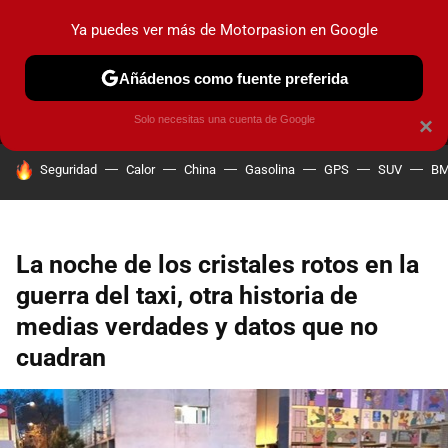
Ya puedes ver más de Motorpasion en Google
MENÚ
NUEVO
Añádenos como fuente preferida
PRUEBAS
COCHES ELÉCTRICOS
OBSERVATORIO
F1
Solo necesitas una cuenta de Google
×
HOY SE HABLA DE
Seguridad
Calor
China
Gasolina
GPS
SUV
B
La noche de los cristales rotos en la
guerra del taxi, otra historia de
medias verdades y datos que no
cuadran