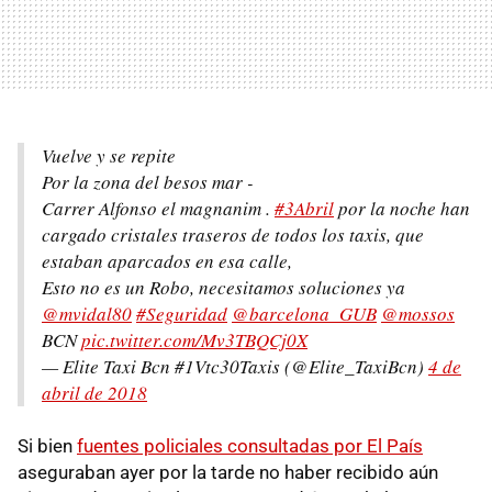
Vuelve y se repite
Por la zona del besos mar -
Carrer Alfonso el magnanim .
#3Abril
por la noche han
cargado cristales traseros de todos los taxis, que
estaban aparcados en esa calle,
Esto no es un Robo, necesitamos soluciones ya
@mvidal80
#Seguridad
@barcelona_GUB
@mossos
BCN
pic.twitter.com/Mv3TBQCj0X
— Elite Taxi Bcn #1Vtc30Taxis (@Elite_TaxiBcn)
4 de
abril de 2018
Si bien
fuentes policiales consultadas por El País
aseguraban ayer por la tarde no haber recibido aún