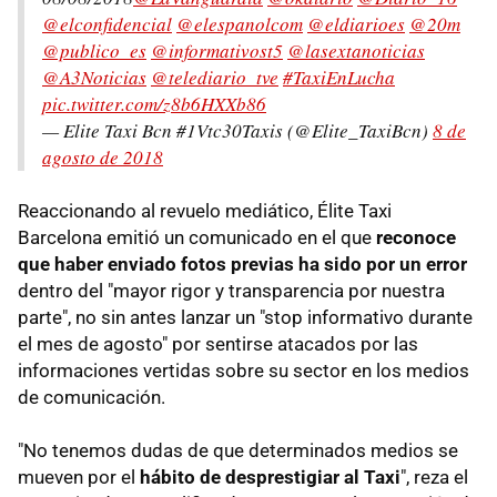
@elconfidencial
@elespanolcom
@eldiarioes
@20m
@publico_es
@informativost5
@lasextanoticias
@A3Noticias
@telediario_tve
#TaxiEnLucha
pic.twitter.com/z8b6HXXb86
— Elite Taxi Bcn #1Vtc30Taxis (@Elite_TaxiBcn)
8 de
agosto de 2018
Reaccionando al revuelo mediático, Élite Taxi
Barcelona emitió un comunicado en el que
reconoce
que haber enviado fotos previas ha sido por un error
dentro del "mayor rigor y transparencia por nuestra
parte", no sin antes lanzar un "stop informativo durante
el mes de agosto" por sentirse atacados por las
informaciones vertidas sobre su sector en los medios
de comunicación.
"No tenemos dudas de que determinados medios se
mueven por el
hábito de desprestigiar al Taxi
", reza el