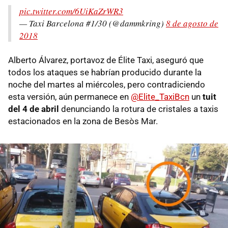
pic.twitter.com/6UiKaZrWR3
— Taxi Barcelona #1/30 (@dammkring)
8 de agosto de
2018
Alberto Álvarez, portavoz de Élite Taxi, aseguró que
todos los ataques se habrían producido durante la
noche del martes al miércoles, pero contradiciendo
esta versión, aún permanece en
@Elite_TaxiBcn
un
tuit
del 4 de abril
denunciando la rotura de cristales a taxis
estacionados en la zona de Besòs Mar.