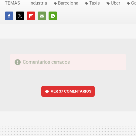
TEMAS
Industria
Barcelona
Taxis
Uber
Ca
FACEBOOK
TWITTER
FLIPBOARD
E-
WHATSAPP
MAIL
Comentarios cerrados
VER
37 COMENTARIOS