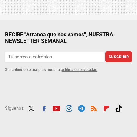
RECIBE "Arranca que nos vamos", NUESTRA
NEWSLETTER SEMANAL
SUSCRIBIR
Suscribiéndote aceptas nuestra
política de privacidad
Síguenos
Twit
Fac
Yout
Inst
Tele
RSS
Flip
Tikt
ter
ebo
ube
agra
gra
boar
ok
ok
m
m
d