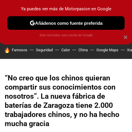
Ya puedes ver más de Motorpasion en Google
PRUEBAS
COCHES ELÉCTRICOS
OBSERVATORIO
F1
Añádenos como fuente preferida
Solo necesitas una cuenta de Google
×
HOY SE HABLA DE
Famosos
Seguridad
Calor
China
Google Maps
Xi
“No creo que los chinos quieran
compartir sus conocimientos con
nosotros”. La nueva fábrica de
baterías de Zaragoza tiene 2.000
trabajadores chinos, y no ha hecho
mucha gracia