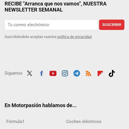
RECIBE "Arranca que nos vamos", NUESTRA
NEWSLETTER SEMANAL
SUSCRIBIR
Suscribiéndote aceptas nuestra
política de privacidad
Síguenos
Twit
Fac
Yout
Inst
Tele
RSS
Flip
Tikt
ter
ebo
ube
agra
gra
boar
ok
ok
m
m
d
En Motorpasión hablamos de...
Fórmula1
Coches eléctricos