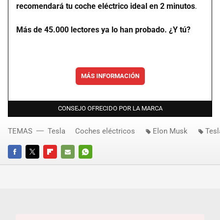
recomendará tu coche eléctrico ideal en 2 minutos
.
Más de 45.000 lectores ya lo han probado. ¿Y tú?
MÁS INFORMACIÓN
CONSEJO OFRECIDO POR LA MARCA
TEMAS
Tesla
Coches eléctricos
Elon Musk
Tesl
FACEBOOK
TWITTER
FLIPBOARD
E-
WHATSAPP
MAIL