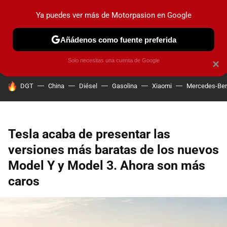
Ya puedes ver más de Motorpasion en Google
PRUEBAS
COCHES ELÉCTRICOS
OBSERVATORIO
F1
Añádenos como fuente preferida
Solo necesitas una cuenta de Google
×
HOY SE HABLA DE
DGT
China
Diésel
Gasolina
Xiaomi
Mercedes-Be
Tesla acaba de presentar las
versiones más baratas de los nuevos
Model Y y Model 3. Ahora son más
caros